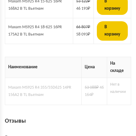
Maxam MS925 R4 15-625 16PR
53 122
₽
В
168A2 B TL Вьетнам
46 193
₽
корзину
Maxam MS925 R4 18-625 16PR
66 807
₽
В
175A2 B TL Вьетнам
58 093
₽
корзину
На
Наименование
Цена
складе
Нет в
Maxam MS925 R4 355/55D625 14PR
53 088
₽
46
наличии
156A2 B TL Вьетнам
164
₽
Отзывы