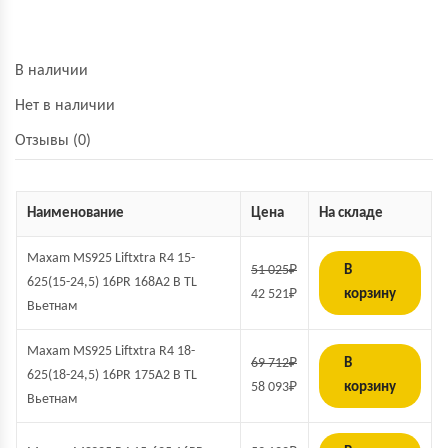
В наличии
Нет в наличии
Отзывы (0)
Наименование
Цена
На складе
Maxam MS925 Liftxtra R4 15-
51 025
₽
В
625(15-24,5) 16PR 168A2 B TL
42 521
₽
корзину
Вьетнам
Maxam MS925 Liftxtra R4 18-
69 712
₽
В
625(18-24,5) 16PR 175A2 B TL
58 093
₽
корзину
Вьетнам