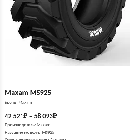
Maxam MS925
Бренд: Maxam
42 521
₽
–
58 093
₽
Производитель:
Maxam
Название модели:
MS925