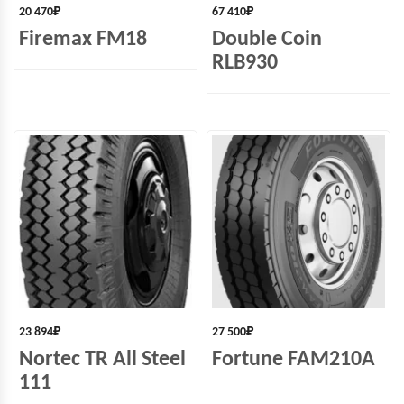
20 470
₽
67 410
₽
Firemax FM18
Double Coin
RLB930
23 894
₽
27 500
₽
Nortec TR All Steel
Fortune FAM210A
111