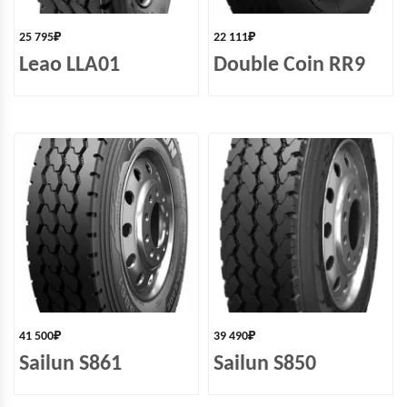
25 795
₽
22 111
₽
Leao LLA01
Double Coin RR9
41 500
₽
39 490
₽
Sailun S861
Sailun S850