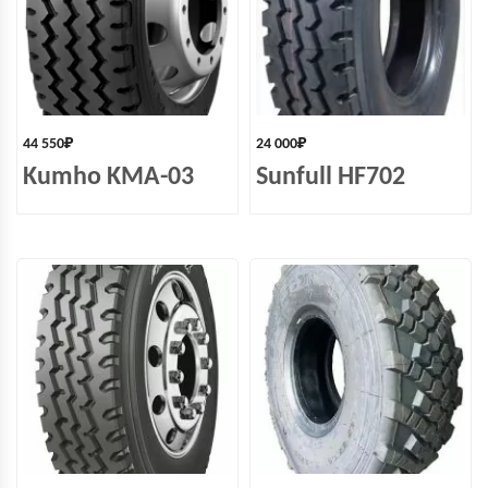
44 550
₽
24 000
₽
Kumho KMA-03
Sunfull HF702