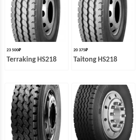
23 500
₽
20 375
₽
Terraking HS218
Taitong HS218