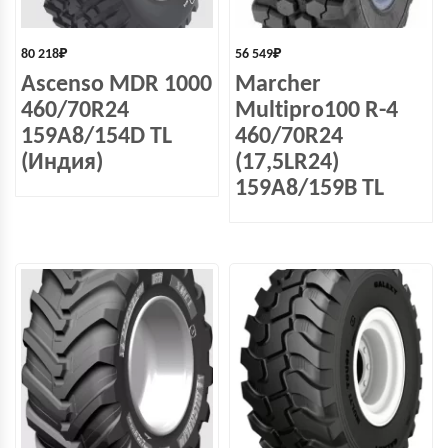
80 218
₽
56 549
₽
Ascenso MDR 1000
Marcher
460/70R24
Multipro100 R-4
159A8/154D TL
460/70R24
(Индия)
(17,5LR24)
159A8/159B TL