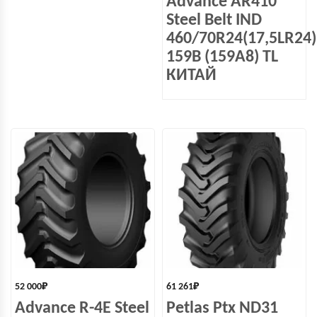
Advance AR410
Steel Belt IND
460/70R24(17,5LR24)
159B (159A8) TL
КИТАЙ
52 000
₽
61 261
₽
Advance R-4E Steel
Petlas Ptx ND31