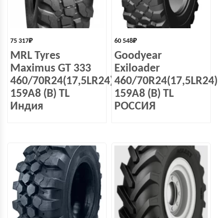
75 317
₽
60 548
₽
MRL Tyres
Goodyear
Maximus GT 333
Exiloader
460/70R24(17,5LR24)
460/70R24(17,5LR24)
159A8 (B) TL
159A8 (B) TL
Индия
РОССИЯ