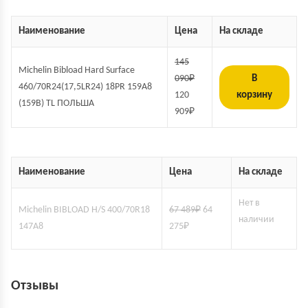
Наименование
Цена
На складе
145
Michelin Bibload Hard Surface
090
₽
В
460/70R24(17,5LR24) 18PR 159A8
120
корзину
(159B) TL ПОЛЬША
909
₽
Наименование
Цена
На складе
Нет в
Michelin BIBLOAD H/S 400/70R18
67 489
₽
64
наличии
147A8
275
₽
Отзывы