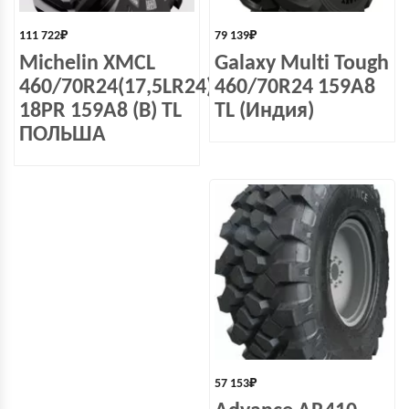
111 722
₽
79 139
₽
Michelin XMCL
Galaxy Multi Tough
460/70R24(17,5LR24)
460/70R24 159A8
18PR 159A8 (B) TL
TL (Индия)
ПОЛЬША
57 153
₽