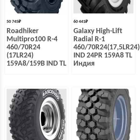
50 745
₽
60 441
₽
Roadhiker
Galaxy High-Lift
Multipro100 R-4
Radial R-1
460/70R24
460/70R24(17,5LR24)
(17LR24)
IND 24PR 159A8 TL
159A8/159B IND TL
Индия