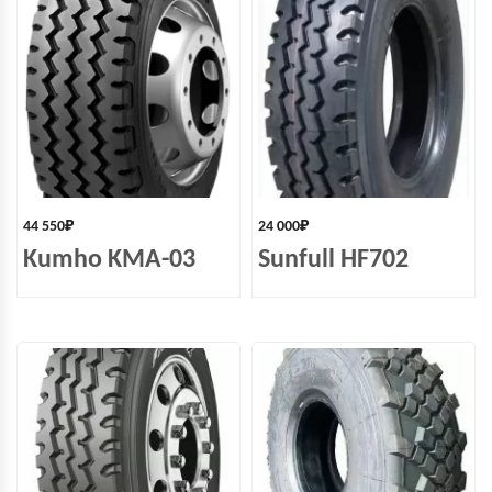
44 550
₽
24 000
₽
Kumho KMA-03
Sunfull HF702