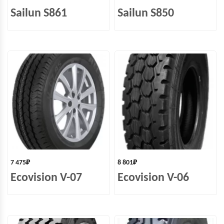
Sailun S861
Sailun S850
7 475
₽
8 801
₽
Ecovision V-07
Ecovision V-06