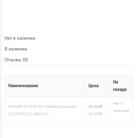
Нет в наличии
В наличии
Отзывы (0)
На
Наименование
Цена
складе
Нет в
Michelin X InCity XZU (Универсальная)
45 434
₽
наличии
275/70 R22,5 148/145J
43 270
₽