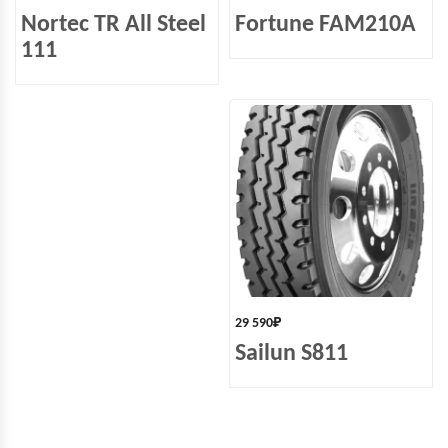
Nortec TR All Steel
Fortune FAM210A
111
29 590
₽
Sailun S811