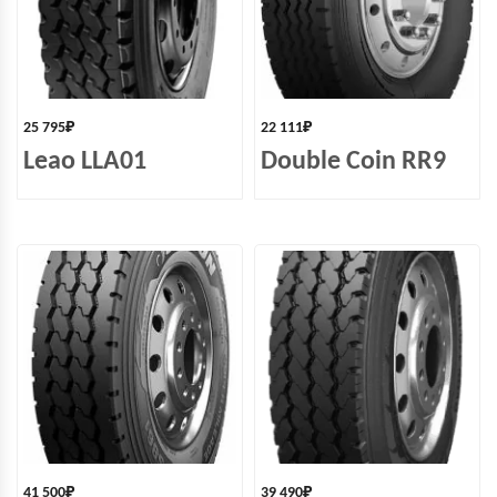
25 795
₽
22 111
₽
Leao LLA01
Double Coin RR9
41 500
₽
39 490
₽