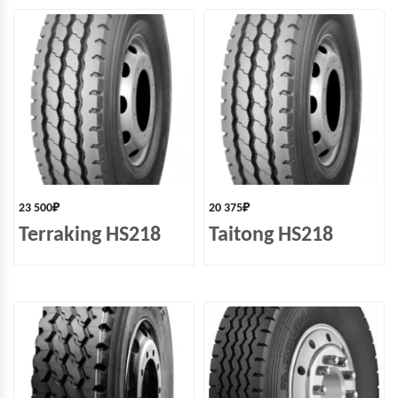
23 500
₽
20 375
₽
Terraking HS218
Taitong HS218