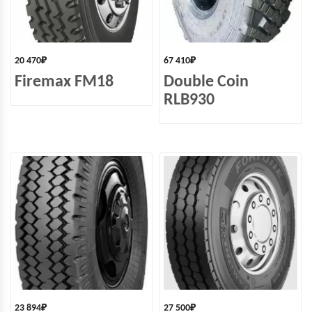
20 470
₽
67 410
₽
Firemax FM18
Double Coin
RLB930
23 894
₽
27 500
₽