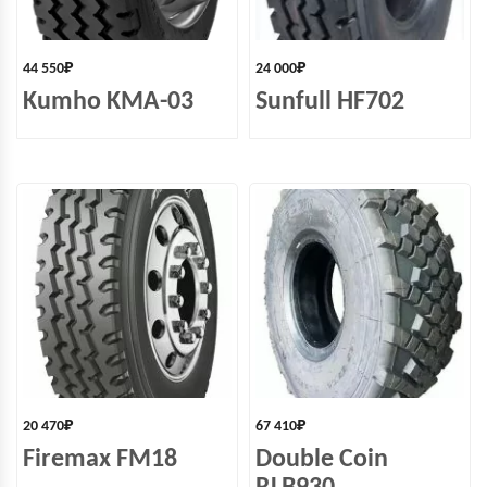
44 550
₽
24 000
₽
Kumho KMA-03
Sunfull HF702
20 470
₽
67 410
₽
Firemax FM18
Double Coin