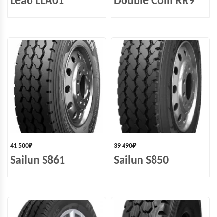
Leao LLA01
Double Coin RR9
41 500
₽
39 490
₽
Sailun S861
Sailun S850