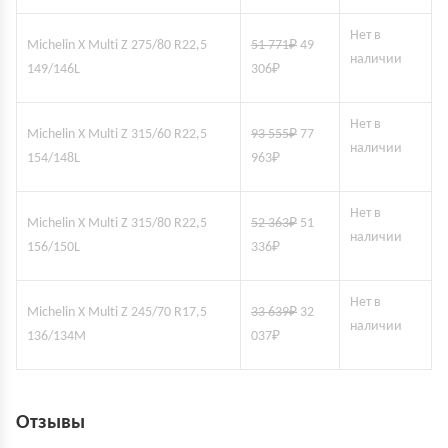
Нет в
Michelin X Multi Z 275/80 R22,5
51 771
₽
49
наличии
149/146L
306
₽
Нет в
Michelin X Multi Z 315/60 R22,5
93 555
₽
77
наличии
154/148L
963
₽
Нет в
Michelin X Multi Z 315/80 R22,5
52 363
₽
51
наличии
156/150L
336
₽
Нет в
Michelin X Multi Z 245/70 R17,5
33 639
₽
32
наличии
136/134M
037
₽
Отзывы