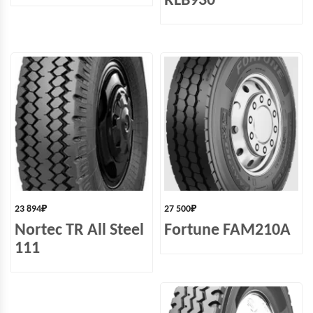
RLB930
23 894
₽
27 500
₽
Nortec TR All Steel
Fortune FAM210A
111