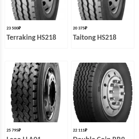
23 500
₽
20 375
₽
Terraking HS218
Taitong HS218
25 795
₽
22 111
₽