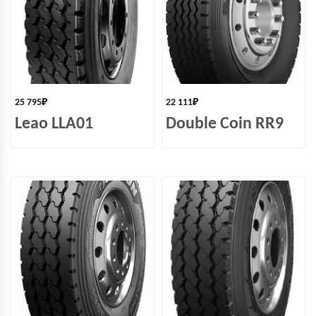
25 795
₽
22 111
₽
Leao LLA01
Double Coin RR9