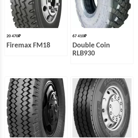
20 470
₽
67 410
₽
Firemax FM18
Double Coin
RLB930