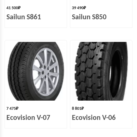
41 500
₽
39 490
₽
Sailun S861
Sailun S850
7 475
₽
8 801
₽
Ecovision V-07
Ecovision V-06