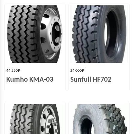
44 550
₽
24 000
₽
Kumho KMA-03
Sunfull HF702