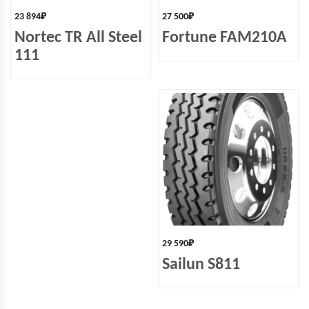
23 894
₽
27 500
₽
Nortec TR All Steel
Fortune FAM210A
111
29 590
₽
Sailun S811