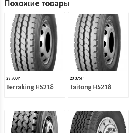
Похожие товары
23 500
₽
20 375
₽
Terraking HS218
Taitong HS218