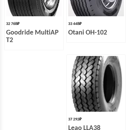
32 768
₽
33 448
₽
Goodride MultiAP
Otani OH-102
T2
37 292
₽
Leao LLA38