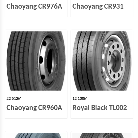
Chaoyang CR976A
Chaoyang CR931
22 512
₽
12 100
₽
Chaoyang CR960A
Royal Black TL002