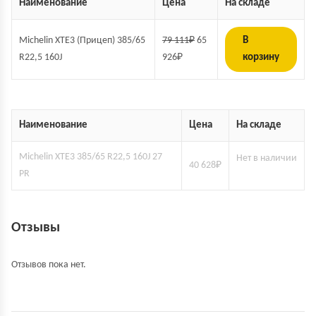
Наименование
Цена
На складе
Michelin XTE3 (Прицеп) 385/65
79 111
₽
65
В
R22,5 160J
926
₽
корзину
Наименование
Цена
На складе
Michelin XTE3 385/65 R22,5 160J 27
Нет в наличии
40 628
₽
PR
Отзывы
Отзывов пока нет.