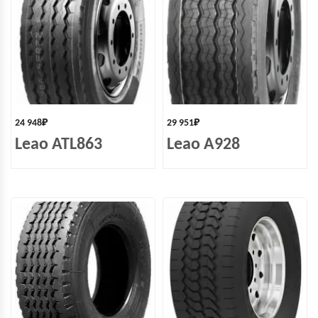
24 948
₽
29 951
₽
Leao ATL863
Leao A928