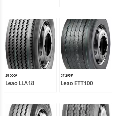
28 000
₽
37 295
₽
Leao LLA18
Leao ETT100