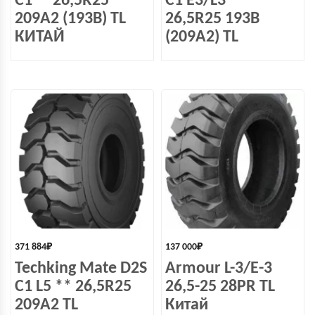
С1** 26,5R25
C1 E3/L3 **
209A2 (193B) TL
26,5R25 193B
КИТАЙ
(209A2) TL
371 884
₽
137 000
₽
Techking Mate D2S
Armour L-3/E-3
C1 L5 ** 26,5R25
26,5-25 28PR TL
209A2 TL
Китай