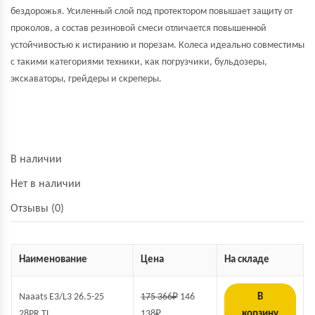
бездорожья. Усиленный слой под протектором повышает защиту от
проколов, а состав резиновой смеси отличается повышенной
устойчивостью к истиранию и порезам. Колеса идеально совместимы
с такими категориями техники, как погрузчики, бульдозеры,
экскаваторы, грейдеры и скреперы.
В наличии
Нет в наличии
Отзывы (0)
Наименование
Цена
На складе
Naaats E3/L3 26.5-25
175 366
₽
146
В
28PR TL
138
₽
корзину