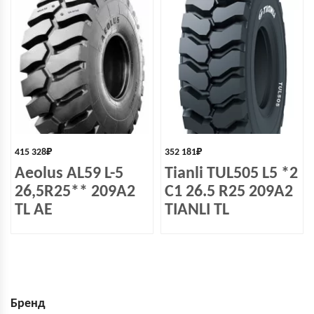
415 328
₽
352 181
₽
Aeolus AL59 L-5
Tianli TUL505 L5 *2
26,5R25** 209A2
C1 26.5 R25 209A2
TL AE
TIANLI TL
Бренд