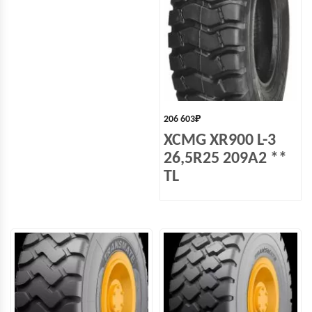
206 603
₽
XCMG XR900 L-3
26,5R25 209A2 **
TL