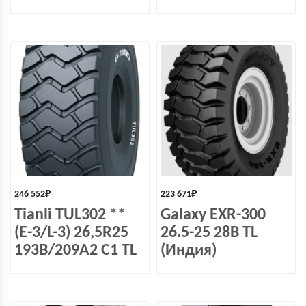
246 552
₽
223 671
₽
Tianli TUL302 **
Galaxy EXR-300
(E-3/L-3) 26,5R25
26.5-25 28B TL
193В/209А2 C1 TL
(Индия)