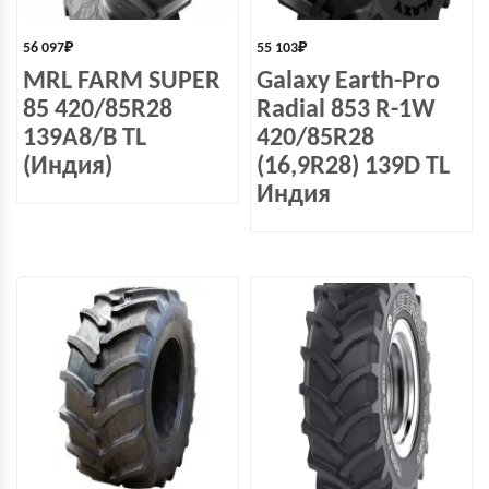
56 097
₽
55 103
₽
MRL FARM SUPER
Galaxy Earth-Pro
85 420/85R28
Radial 853 R-1W
139A8/B TL
420/85R28
(Индия)
(16,9R28) 139D TL
Индия