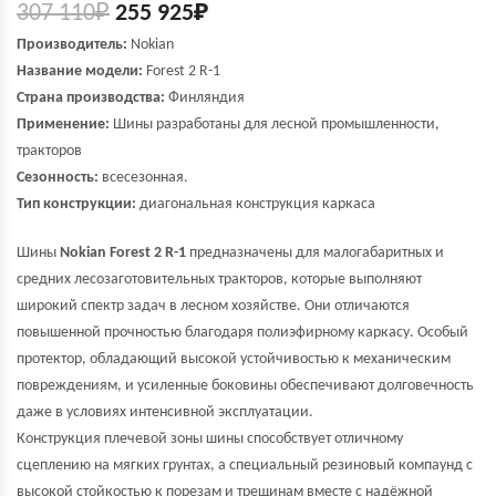
307 110
₽
255 925
₽
Производитель:
Nokian
Название модели:
Forest 2 R-1
Страна производства:
Финляндия
Применение:
Шины разработаны для лесной промышленности,
тракторов
Сезонность:
всесезонная.
Тип конструкции:
диагональная конструкция каркаса
Шины
Nokian Forest 2 R-1
предназначены для малогабаритных и
средних лесозаготовительных тракторов, которые выполняют
широкий спектр задач в лесном хозяйстве. Они отличаются
повышенной прочностью благодаря полиэфирному каркасу. Особый
протектор, обладающий высокой устойчивостью к механическим
повреждениям, и усиленные боковины обеспечивают долговечность
даже в условиях интенсивной эксплуатации.
Конструкция плечевой зоны шины способствует отличному
сцеплению на мягких грунтах, а специальный резиновый компаунд с
высокой стойкостью к порезам и трещинам вместе с надёжной