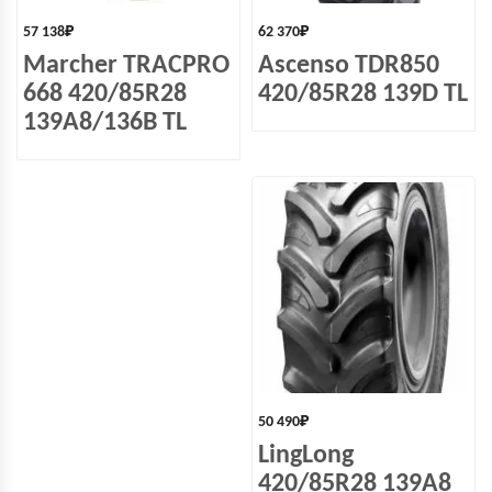
57 138
₽
62 370
₽
Marcher TRACPRO
Ascenso TDR850
668 420/85R28
420/85R28 139D TL
139A8/136B TL
50 490
₽
LingLong
420/85R28 139A8