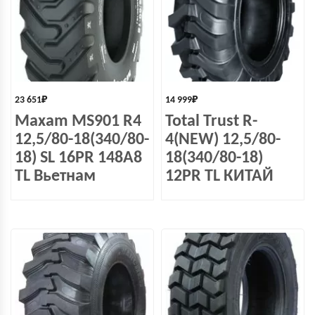
23 651
₽
14 999
₽
Maxam MS901 R4
Total Trust R-
12,5/80-18(340/80-
4(NEW) 12,5/80-
18) SL 16PR 148A8
18(340/80-18)
TL Вьетнам
12PR TL КИТАЙ