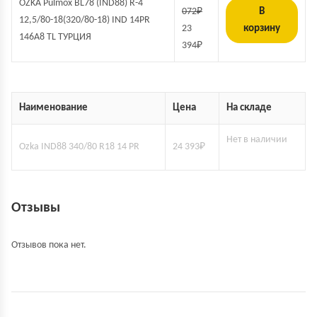
OZKA Pulmox BL78 (IND88) R-4
072
₽
В
12,5/80-18(320/80-18) IND 14PR
23
корзину
146A8 TL ТУРЦИЯ
394
₽
Наименование
Цена
На складе
Нет в наличии
Ozka IND88 340/80 R18 14 PR
24 393
₽
Отзывы
Отзывов пока нет.