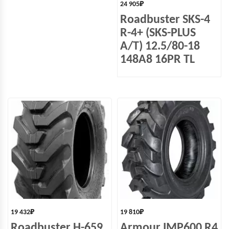
24 905
₽
Roadbuster SKS-4
R-4+ (SKS-PLUS
A/T) 12.5/80-18
148А8 16PR TL
19 432
₽
19 810
₽
Roadbuster H-659
Armour IMP600 R4