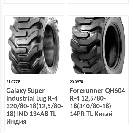
21 077
₽
20 097
₽
Galaxy Super
Forerunner QH604
Industrial Lug R-4
R-4 12,5/80-
320/80-18(12,5/80-
18(340/80-18)
18) IND 134A8 TL
14PR TL Китай
Индия