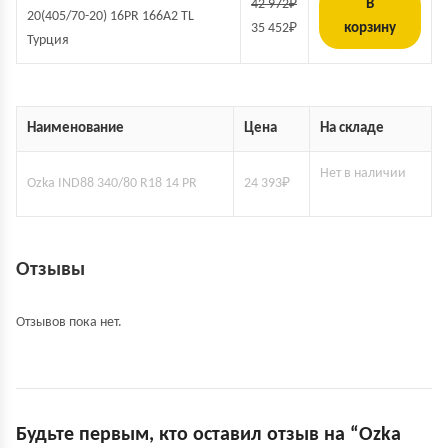
42 972
₽
В
20(405/70-20) 16PR 166A2 TL
35 452
₽
корзину
Турция
Наименование
Цена
На складе
Нет в наличии
Ozka IND88 340/80 R18 14 PR
24 393
₽
Отзывы
Отзывов пока нет.
Будьте первым, кто оставил отзыв на “Ozka