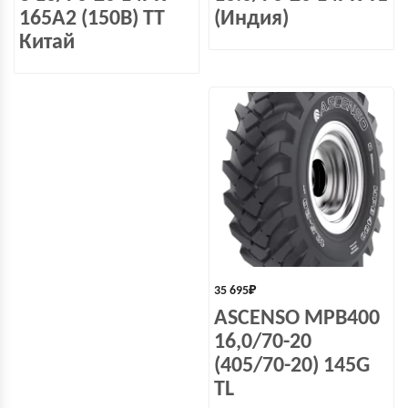
165A2 (150B) TT
(Индия)
Китай
35 695
₽
ASCENSO MPB400
16,0/70-20
(405/70-20) 145G
TL