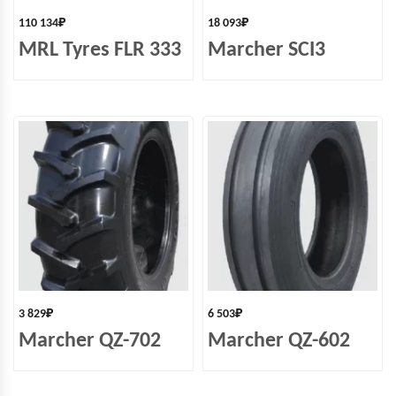
110 134
₽
18 093
₽
MRL Tyres FLR 333
Marcher SCI3
3 829
₽
6 503
₽
Marcher QZ-702
Marcher QZ-602