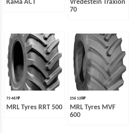
Кама ACT
Vredestein Traxion
70
73 467
₽
256 128
₽
MRL Tyres RRT 500
MRL Tyres MVF
600