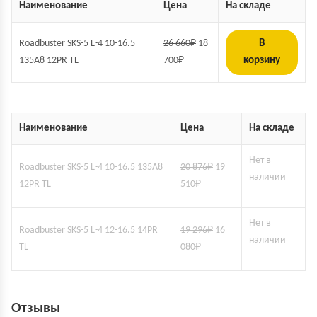
Наименование
Цена
На складе
Roadbuster SKS-5 L-4 10-16.5
26 660
₽
18
В
135A8 12PR TL
700
₽
корзину
Наименование
Цена
На складе
Нет в
Roadbuster SKS-5 L-4 10-16.5 135A8
20 876
₽
19
наличии
12PR TL
510
₽
Нет в
Roadbuster SKS-5 L-4 12-16.5 14PR
19 296
₽
16
наличии
TL
080
₽
Отзывы