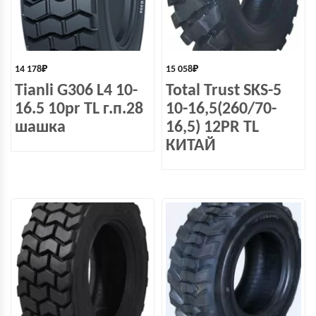
14 178
₽
15 058
₽
Tianli G306 L4 10-
Total Trust SKS-5
16.5 10pr TL г.п.28
10-16,5(260/70-
шашка
16,5) 12PR TL
КИТАЙ