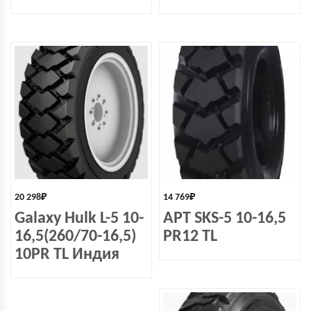
20 298
₽
14 769
₽
Galaxy Hulk L-5 10-
APT SKS-5 10-16,5
16,5(260/70-16,5)
PR12 TL
10PR TL Индия