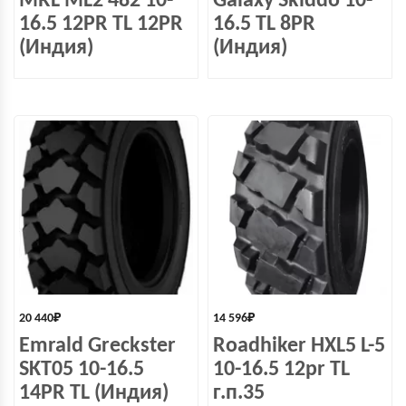
MRL ML2 482 10-
Galaxy Skiddo 10-
16.5 12PR TL 12PR
16.5 TL 8PR
(Индия)
(Индия)
20 440
₽
14 596
₽
Emrald Greckster
Roadhiker HXL5 L-5
SKT05 10-16.5
10-16.5 12pr TL
14PR TL (Индия)
г.п.35