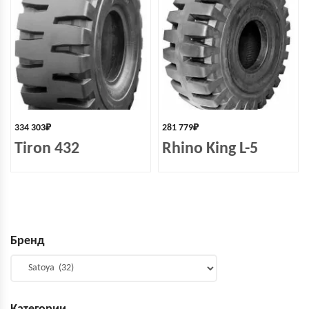
334 303
₽
281 779
₽
Tiron 432
Rhino King L-5
Бренд