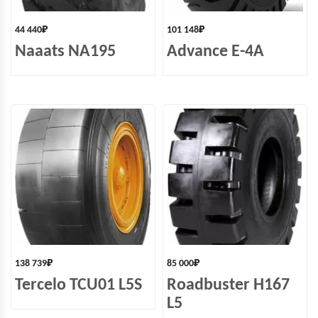
44 440
₽
101 148
₽
Naaats NA195
Advance E-4A
138 739
₽
85 000
₽
Tercelo TCU01 L5S
Roadbuster H167
L5