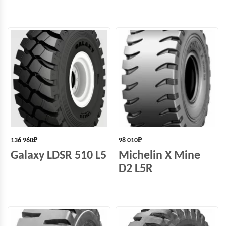
136 960
₽
98 010
₽
Galaxy LDSR 510 L5
Michelin X Mine
D2 L5R