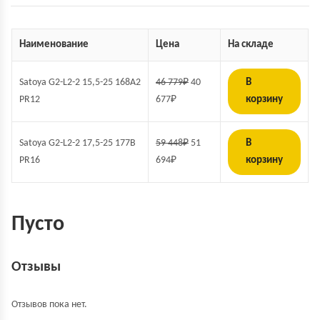
Наименование
Цена
На складе
Satoya G2-L2-2 15,5-25 168A2
46 779
₽
40
В
PR12
677
₽
корзину
Satoya G2-L2-2 17,5-25 177B
59 448
₽
51
В
PR16
694
₽
корзину
Пусто
Отзывы
Отзывов пока нет.