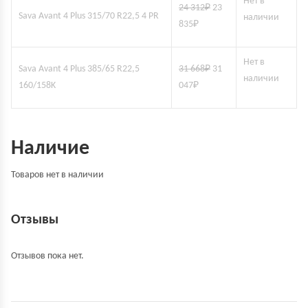
Нет в
24 312
₽
23
Sava Avant 4 Plus 315/70 R22,5 4 PR
наличии
835
₽
Нет в
Sava Avant 4 Plus 385/65 R22,5
31 668
₽
31
наличии
160/158K
047
₽
Наличие
Товаров нет в наличии
Отзывы
Отзывов пока нет.