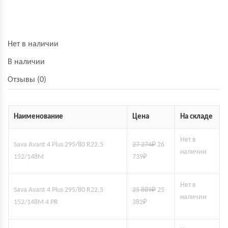
Нет в наличии
В наличии
Отзывы (0)
Наименование
Цена
На складе
Нет в
Sava Avant 4 Plus 295/80 R22,5
27 274
₽
26
наличии
152/148M
739
₽
Нет в
Sava Avant 4 Plus 295/80 R22,5
25 889
₽
25
наличии
152/148M 4 PR
382
₽