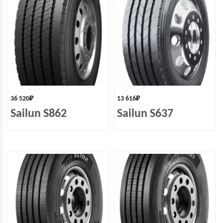
36 520
₽
13 616
₽
Sailun S862
Sailun S637