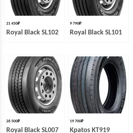
21 450
₽
9 790
₽
Royal Black SL102
Royal Black SL101
26 500
₽
19 700
₽
Royal Black SL007
Kpatos KT919