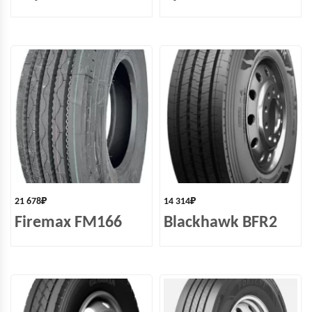
21 678
₽
14 314
₽
Firemax FM166
Blackhawk BFR2