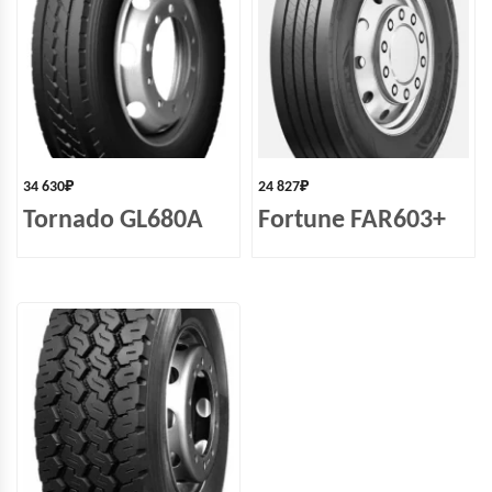
34 630
₽
24 827
₽
Tornado GL680A
Fortune FAR603+