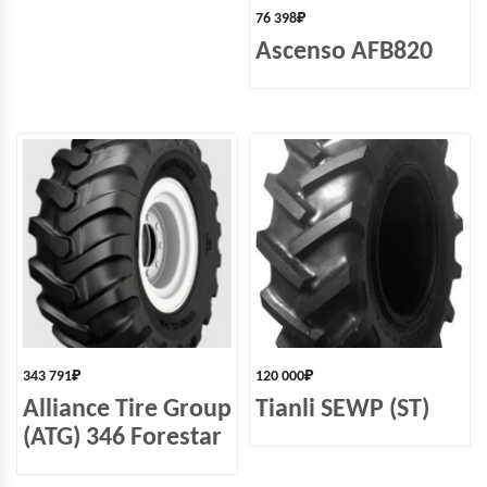
76 398
₽
Ascenso AFB820
343 791
₽
120 000
₽
Alliance Tire Group
Tianli SEWP (ST)
(ATG) 346 Forestar