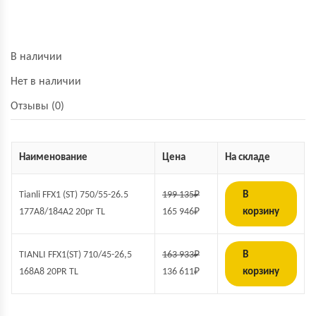
В наличии
Нет в наличии
Отзывы (0)
Наименование
Цена
На складе
Tianli FFX1 (ST) 750/55-26.5
199 135
₽
В
177А8/184А2 20pr TL
165 946
₽
корзину
TIANLI FFX1(ST) 710/45-26,5
163 933
₽
В
168A8 20PR TL
136 611
₽
корзину