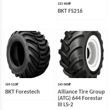
222 464
₽
BKT FS216
169 522
₽
245 000
₽
BKT Forestech
Alliance Tire Group
(ATG) 644 Forestar
III LS-2