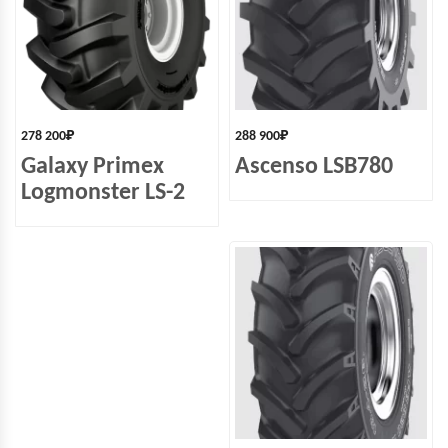
278 200
₽
288 900
₽
Galaxy Primex
Ascenso LSB780
Logmonster LS-2