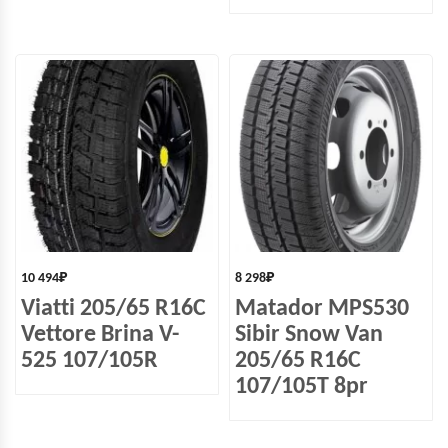
10 494
₽
8 298
₽
Viatti 205/65 R16C
Matador MPS530
Vettore Brina V-
Sibir Snow Van
525 107/105R
205/65 R16C
107/105T 8pr