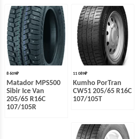
8 609
₽
11 089
₽
Matador MPS500
Kumho PorTran
Sibir Ice Van
CW51 205/65 R16C
205/65 R16C
107/105T
107/105R