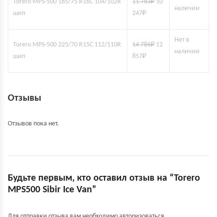
Torero MPS-500 185/75 R16C 104/102R
11 783
₽
10
наличии
шип
247
₽
Нет в
Torero MPS-500 225/70 R15C 112/110R
14 786
₽
12
наличии
шип
857
₽
Отзывы
Отзывов пока нет.
Будьте первым, кто оставил отзыв на “Torero
MPS500 Sibir Ice Van”
Для отправки отзыва вам необходимо
авторизоваться
.