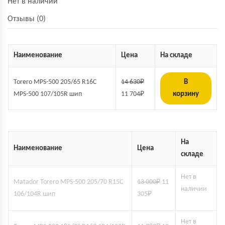
Нет в наличии
Отзывы (0)
Наименование
Цена
На складе
Torero MPS-500 205/65 R16C
14 630
₽
В
MPS-500 107/105R шип
11 704
₽
корзину
На
Наименование
Цена
складе
Нет в
Matador Torero MPS-500 205/70 R15C
13 000
₽
11
наличии
106/104R шип
305
₽
Нет в