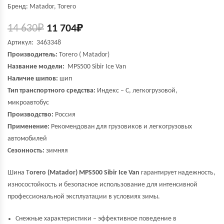
Бренд: Matador, Torero
14 630
₽
11 704
₽
Артикул: 3463348
Производитель:
Torero
( Matador)
Название модели:
MPS500 Sibir Ice Van
Наличие шипов:
шип
Тип транспортного средства:
Индекс – С, легкогрузовой,
микроавтобус
Производство:
Россия
Применение:
Рекомендован для грузовиков и легкогрузовых
автомобилей
Сезонность:
зимняя
Шина T
orero (Matador) MPS500 Sibir Ice Van
гарантирует надежность,
износостойкость и безопасное использование для интенсивной
профессиональной эксплуатации в условиях зимы.
Снежные характеристики – эффективное поведение в