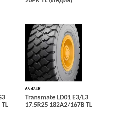
20PR TL (Индия)
66 434
₽
G3
Transmate LD01 E3/L3
 TL
17.5R25 182A2/167B TL