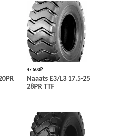
47 500
₽
 20PR
Naaats E3/L3 17.5-25
28PR TTF