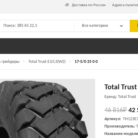
_
Доставка по России
Адреса пункто
 грейдеры
Total Trust E3/L3(W2)
17-5/0 25 0 0
Total Trus
Бренд: Total Trust
46 816
₽
42 
Артикул:
TH123E
Производитель:
T
Название модел