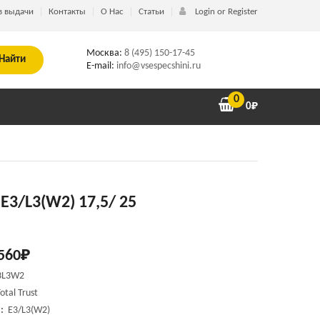
в выдачи
Контакты
О Нас
Статьи
Login or Register
Москва:
8 (495) 150-17-45
Найти
E-mail:
info@vsespecshini.ru
0
0
₽
t E3/L3(W2) 17,5/ 25
560
₽
3L3W2
otal Trust
и:
E3/L3(W2)