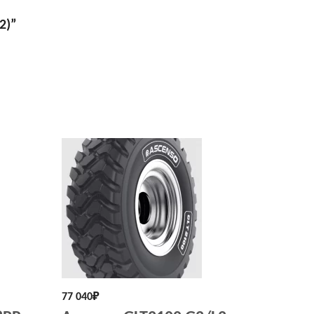
2)”
77 040
₽