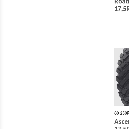
Road
17,5
80 250
Asce