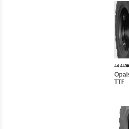
44 440
Opal
TTF