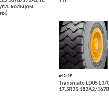
R25 167B/176A2 TL
TTF
 упл. кольцом
ия)
64 241
₽
Transmate LD05 L3/
17.5R25 182A2/167B