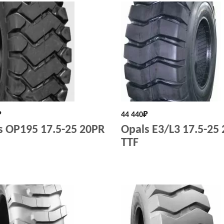
₽
44 440
₽
s OP195 17.5-25 20PR
Opals E3/L3 17.5-25
TTF