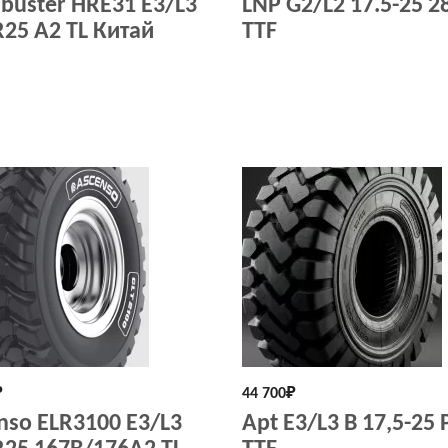
buster HRE31 E3/L3
LNP G2/L2 17.5-25 2
R25 A2 TL Китай
TTF
₽
44 700
₽
nso ELR3100 E3/L3
Apt E3/L3 B 17,5-25