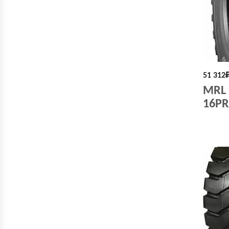
51 312
MRL 
16PR