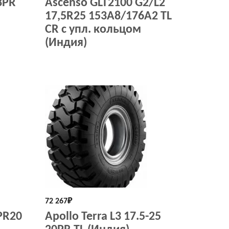
8PR
Ascenso GLT2100 G2/L2
17,5R25 153A8/176A2 TL
CR с упл. кольцом
(Индия)
72 267
₽
 PR20
Apollo Terra L3 17.5-25