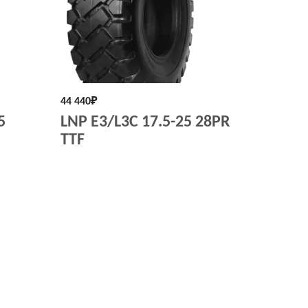
44 440
₽
5
LNP E3/L3C 17.5-25 28PR
TTF