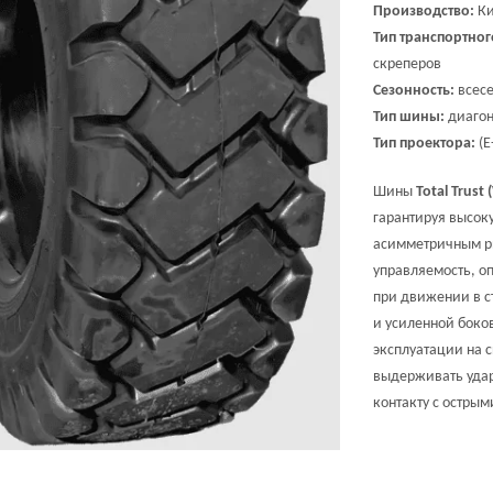
Производство:
Ки
Тип транспортног
скреперов
Сезонность:
всесе
Тип шины:
диагон
Тип проектора:
(E
Шины
Total Trust 
гарантируя высок
асимметричным ри
управляемость, о
при движении в с
и усиленной боко
эксплуатации на 
выдерживать удар
контакту с остры