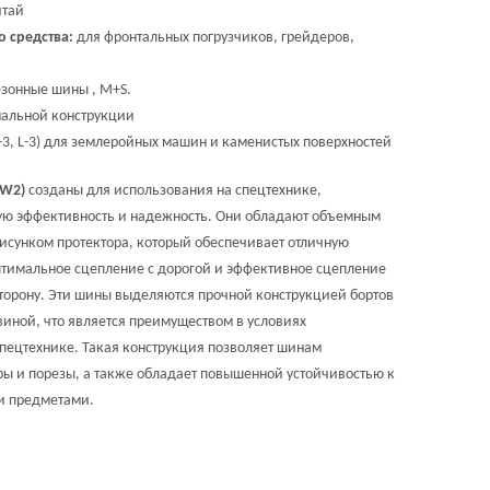
тай
о средства:
для фронтальных погрузчиков, грейдеров,
зонные шины , M+S.
альной конструкции
-3, L-3) для землеройных машин и каменистых поверхностей
(W2)
созданы для использования на спецтехнике,
ую эффективность и надежность. Они обладают объемным
сунком протектора, который обеспечивает отличную
птимальное сцепление с дорогой и эффективное сцепление
торону. Эти шины выделяются прочной конструкцией бортов
виной, что является преимуществом в условиях
спецтехнике. Такая конструкция позволяет шинам
ы и порезы, а также обладает повышенной устойчивостью к
ми предметами.