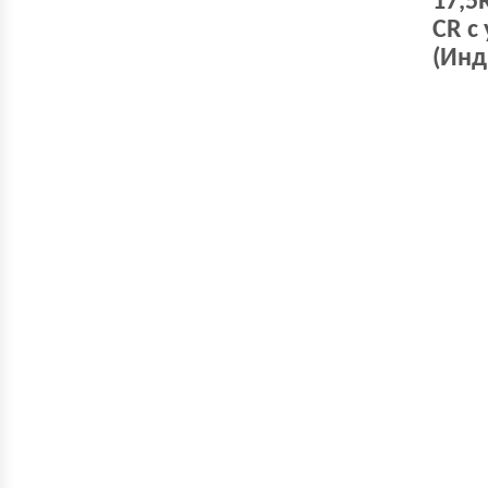
17,5
CR с
(Инд