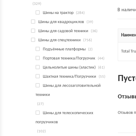
(329)
В налич
Шины на трактор
(284)
Шины для квадроциклов
(39)
Шины для садовой техники
(36)
Наимен
Шины для спецтехники
(756)
Подъёмные платформы
(2)
Total Tr
Портовая техника/Погрузчик
(44)
Цельнолитые шины (эластик)
(61)
Пуст
Шахтная техника/Погрузчики
(55)
Шины для лесозаготовительной
техники
Отзыв
(27)
Отзывов п
Шины для телескопических
погрузчиков
(102)