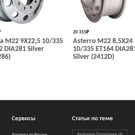
₽
20 315
₽
sa M22 9X22,5 10/335
Asterro M22 8,5X24
2 DIA281 Silver
10/335 ET164 DIA28
286)
Silver (2412D)
Сервисы
Статьи по теме
Вилочные Погрузчики
(4)
Доставка по России