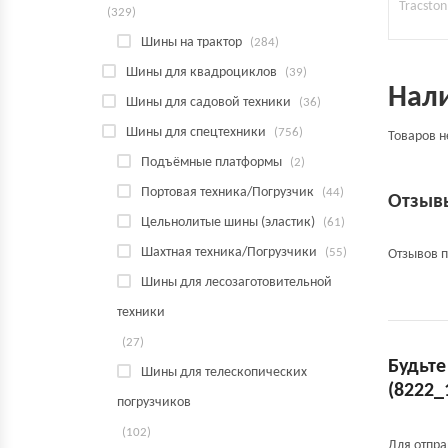
Tracston
(329)
Шины на трактор
(284)
Шины для квадроциклов
(39)
Нал
Шины для садовой техники
(36)
Шины для спецтехники
(756)
Товаров н
Подъёмные платформы
(2)
Портовая техника/Погрузчик
(44)
Отзыв
Цельнолитые шины (эластик)
(61)
Шахтная техника/Погрузчики
(55)
Отзывов п
Шины для лесозаготовительной
техники
(27)
Будьте
Шины для телескопических
(8222_
погрузчиков
(102)
Для отпр