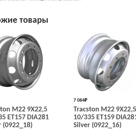
ожие товары
7 084
₽
ston M22 9X22,5
Tracston M22 9X22,
35 ET157 DIA281
10/335 ET159 DIA28
r (0922_18)
Silver (0922_16)