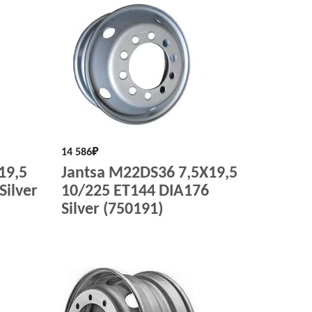
14 586
₽
19,5
Jantsa M22DS36 7,5X19,5
Silver
10/225 ET144 DIA176
Silver (750191)