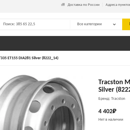
_
Доставка по России
Адреса пункто
335 ET155 DIA281 Silver (8222_14)
Tracston M
Silver (822
Бренд: Tracston
4 402
₽
Нет в наличии