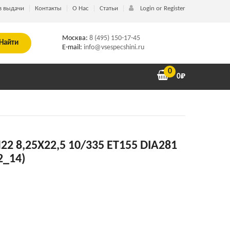
в выдачи
Контакты
О Нас
Статьи
Login or Register
Москва:
8 (495) 150-17-45
Найти
E-mail:
info@vsespecshini.ru
0
0
₽
22 8,25X22,5 10/335 ET155 DIA281
2_14)