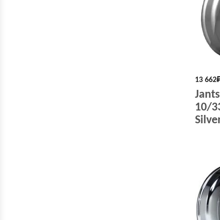
13 662
Jant
10/3
Silve