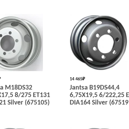
₽
14 465
₽
sa M18DS32
Jantsa B19DS44,4
X17,5 8/275 ET131
6,75X19,5 6/222,25 
1 Silver (675105)
DIA164 Silver (67519