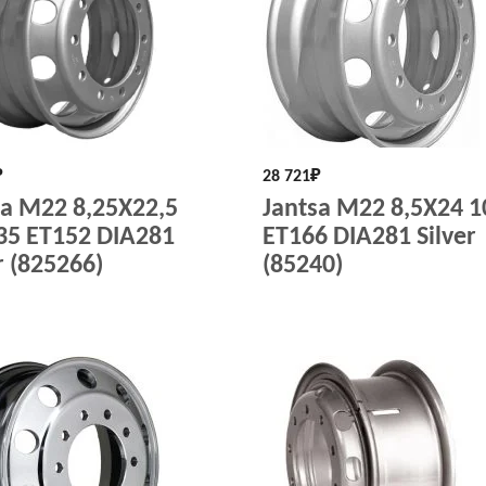
₽
28 721
₽
sa M22 8,25X22,5
Jantsa M22 8,5X24 
35 ET152 DIA281
ET166 DIA281 Silver
r (825266)
(85240)