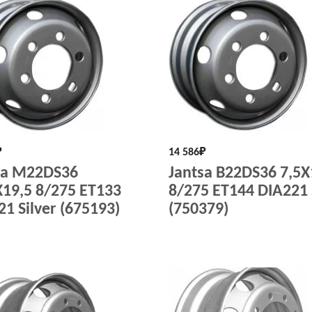
₽
14 586
₽
sa M22DS36
Jantsa B22DS36 7,5X
X19,5 8/275 ET133
8/275 ET144 DIA221 
1 Silver (675193)
(750379)