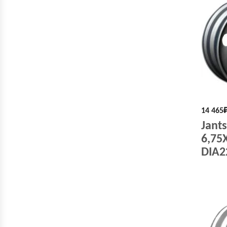
14 465
Jant
6,75
DIA22