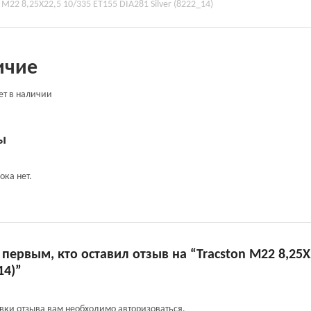
 M22 8,25X22,5 10/335 ET155 DIA281 Silver (8222_14)
ичие
ет в наличии
ы
ока нет.
 первым, кто оставил отзыв на “Tracston M22 8,25X2
14)”
авки отзыва вам необходимо
авторизоваться
.