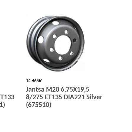
14 465
₽
Jantsa M20 6,75X19,5
ET133
8/275 ET135 DIA221 Silver
1)
(675510)