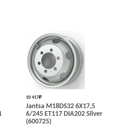
10 417
₽
5
Jantsa M18DS32 6X17,5
1
6/245 ET117 DIA202 Silver
(600725)