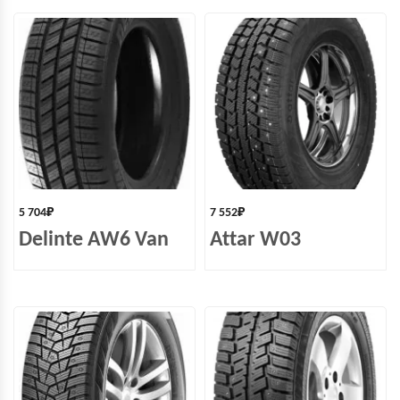
5 704
₽
7 552
₽
Delinte AW6 Van
Attar W03