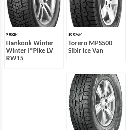
9 852
₽
10 076
₽
Hankook Winter
Torero MPS500
Winter I*Pike LV
Sibir Ice Van
RW15