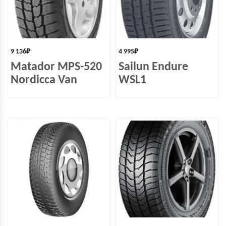
9 136
₽
4 995
₽
Matador MPS-520
Sailun Endure
Nordicca Van
WSL1