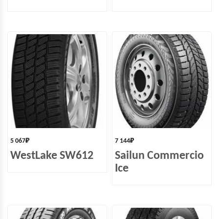
5 067
₽
7 144
₽
WestLake SW612
Sailun Commercio
Ice