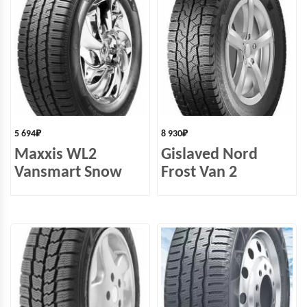
5 694
₽
8 930
₽
Maxxis WL2
Gislaved Nord
Vansmart Snow
Frost Van 2