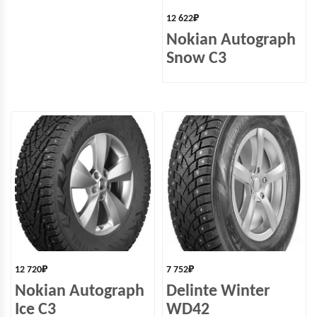
12 622
₽
Nokian Autograph
Snow C3
12 720
₽
7 752
₽
Nokian Autograph
Delinte Winter
Ice C3
WD42