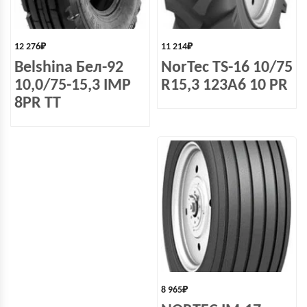
12 276
₽
11 214
₽
Belshina Бел-92
NorTec TS-16 10/75
10,0/75-15,3 IMP
R15,3 123A6 10 PR
8PR TT
8 965
₽