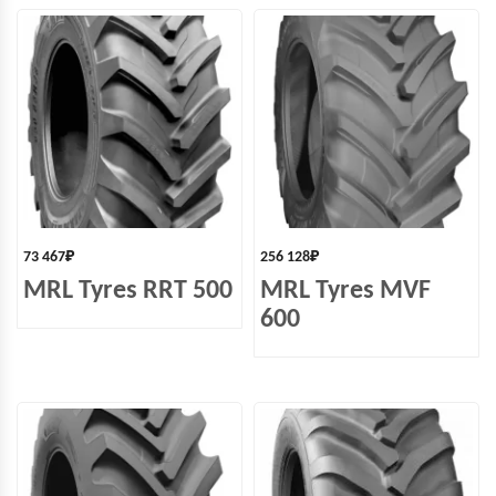
73 467
₽
256 128
₽
MRL Tyres RRT 500
MRL Tyres MVF
600