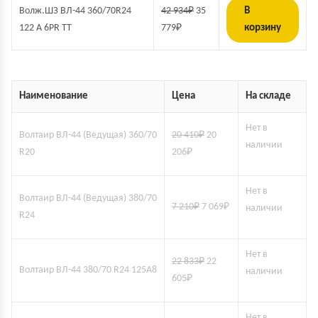
Волж.ШЗ ВЛ-44 360/70R24
42 934
₽
35
В
122 A 6PR TT
779
₽
корзину
Наименование
Цена
На складе
Нет в
Волтаир ВЛ-44 (Ведущая) 360/70
20 410
₽
20
наличии
R20
206
₽
Нет в
Волтаир ВЛ-44 (Ведущая) 380/70
7 210
₽
7 069
₽
наличии
R24
Нет в
22 833
₽
22
Волтаир ВЛ-44 380/70 R24 125A8
наличии
605
₽
Нет в