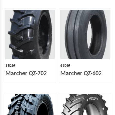
3 829
₽
6 503
₽
Marcher QZ-702
Marcher QZ-602