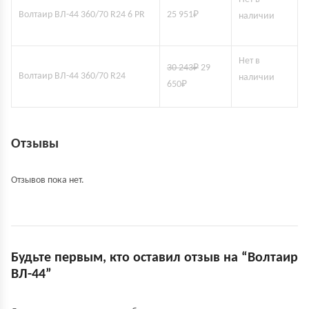
Волтаир ВЛ-44 360/70 R24 6 PR
25 951
₽
наличии
Нет в
30 243
₽
29
Волтаир ВЛ-44 360/70 R24
наличии
650
₽
Отзывы
Отзывов пока нет.
Будьте первым, кто оставил отзыв на “Волтаир
ВЛ-44”