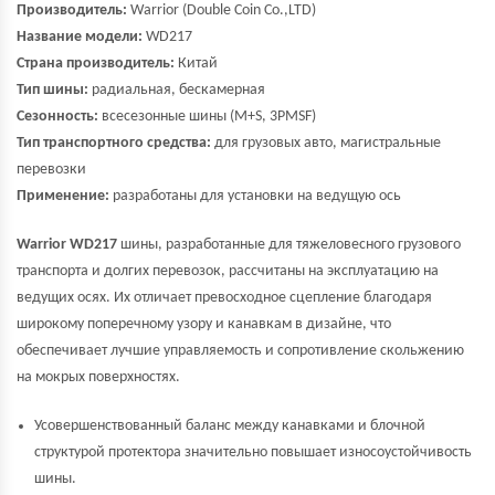
Производитель:
Warrior
(Double Coin Co.,LTD)
Название модели:
WD217
Страна производитель:
Китай
Тип шины:
радиальная, бескамерная
Сезонность:
всесезонные шины (M+S, 3PMSF)
Тип транспортного средства:
для грузовых авто, магистральные
перевозки
Применение:
разработаны для установки на ведущую ось
Warrior WD217
шины, разработанные для тяжеловесного грузового
транспорта и долгих перевозок, рассчитаны на эксплуатацию на
ведущих осях. Их отличает превосходное сцепление благодаря
широкому поперечному узору и канавкам в дизайне, что
обеспечивает лучшие управляемость и сопротивление скольжению
на мокрых поверхностях.
Усовершенствованный баланс между канавками и блочной
структурой протектора значительно повышает износоустойчивость
шины.