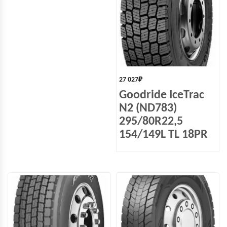
27 027
₽
Goodride IceTrac
N2 (ND783)
295/80R22,5
154/149L TL 18PR