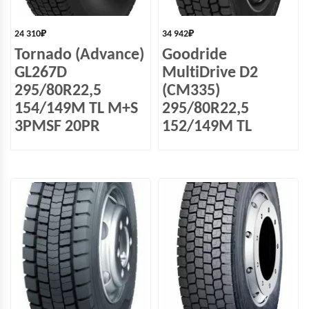
24 310
₽
34 942
₽
Tornado (Advance)
Goodride
GL267D
MultiDrive D2
295/80R22,5
(CM335)
154/149M TL M+S
295/80R22,5
3PMSF 20PR
152/149M TL