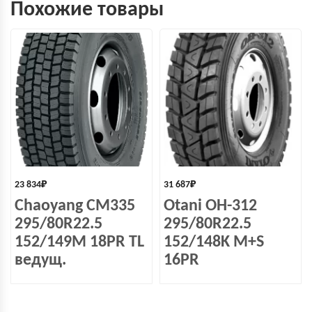
Похожие товары
23 834
₽
31 687
₽
Chaoyang CM335
Otani OH-312
295/80R22.5
295/80R22.5
152/149M 18PR TL
152/148K M+S
ведущ.
16PR