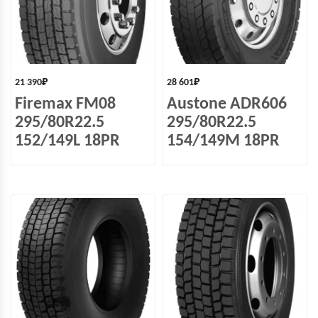
21 390
₽
28 601
₽
Firemax FM08
Austone ADR606
295/80R22.5
295/80R22.5
152/149L 18PR
154/149M 18PR