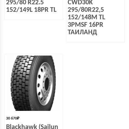
295/80 R22.5
CWD30K
152/149L 18PR TL
295/80R22,5
152/148M TL
3PMSF 16PR
ТАИЛАНД
30 670
₽
Blackhawk (Sailun