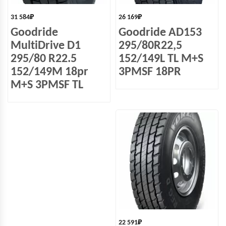
31 584
₽
26 169
₽
Goodride
Goodride AD153
MultiDrive D1
295/80R22,5
295/80 R22.5
152/149L TL M+S
152/149M 18pr
3PMSF 18PR
M+S 3PMSF TL
22 591
₽