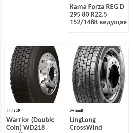
Kama Forza REG D
295 80 R22.5
152/148K ведущая
23 312
₽
29 000
₽
Warrior (Double
LingLong
Coin) WD218
CrossWind