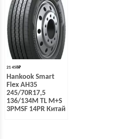
21 458
₽
Hankook Smart
Flex AH35
245/70R17,5
136/134M TL M+S
3PMSF 14PR Китай