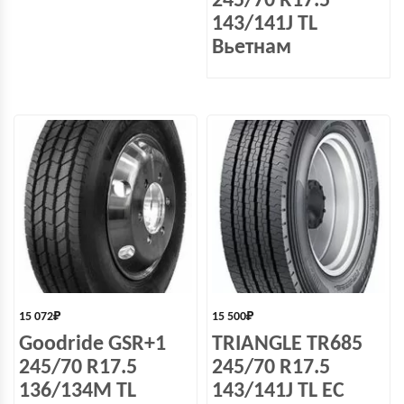
245/70 R17.5
143/141J TL
Вьетнам
15 072
₽
15 500
₽
Goodride GSR+1
TRIANGLE TR685
245/70 R17.5
245/70 R17.5
136/134M TL
143/141J TL EC