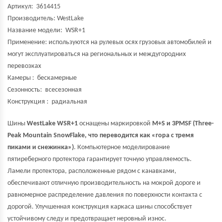
Артикул: 3614415
Производитель:
WestLake
Название модели:
WSR+1
Применение: используются на рулевых осях грузовых автомобилей и
могут эксплуатироваться на региональных и междугородних
перевозках
Камеры : бескамерные
Сезонность: всесезонная
Конструкция : радиальная
Шины
WestLake WSR+1
оснащены маркировкой
M+S и 3PMSF (Three-
Peak Mountain SnowFlake, что переводится как «гора с тремя
пиками и снежинка»)
. Компьютерное моделирование
пятиреберного протектора гарантирует точную управляемость.
Ламели протектора, расположенные рядом с канавками,
обеспечивают отличную производительность на мокрой дороге и
равномерное распределение давления по поверхности контакта с
дорогой. Улучшенная конструкция каркаса шины способствует
устойчивому следу и предотвращает неровный износ.