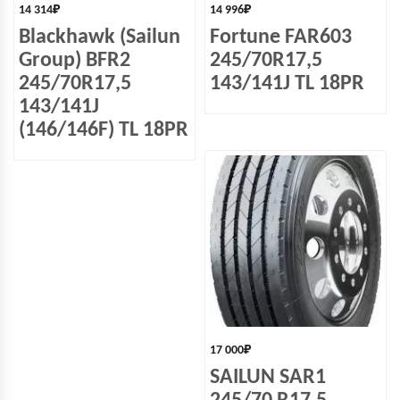
14 314
₽
14 996
₽
Blackhawk (Sailun
Fortune FAR603
Group) BFR2
245/70R17,5
245/70R17,5
143/141J TL 18PR
143/141J
(146/146F) TL 18PR
17 000
₽
SAILUN SAR1