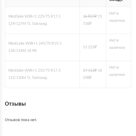
Нет в
Westlake WSR+1 225/75 R17.5
16 837
₽
15
наличии
129/127M TL Тайланд
736
₽
Нет в
WestLake WSR+1 245/70 R19,5
11 222
₽
наличии
136/134M 16 PR
Нет в
Westlake WSR+1 235/75 R17.5
17 112
₽
16
наличии
132/130M TL Тайланд
298
₽
Отзывы
Отзывов пока нет.