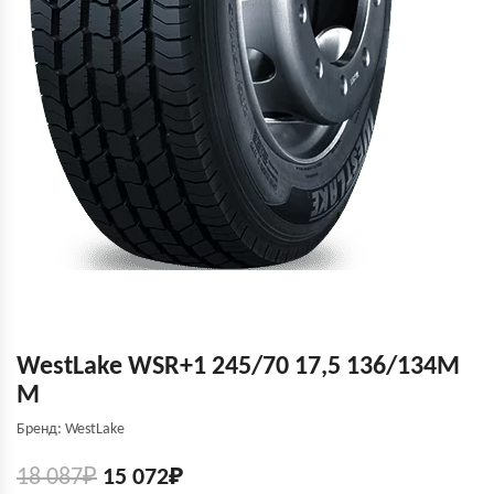
WestLake WSR+1 245/70 17,5 136/134M
M
Бренд: WestLake
18 087
₽
15 072
₽