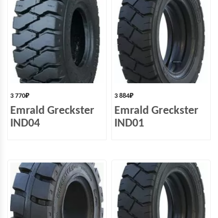
3 770
₽
3 884
₽
Emrald Greckster
Emrald Greckster
IND04
IND01