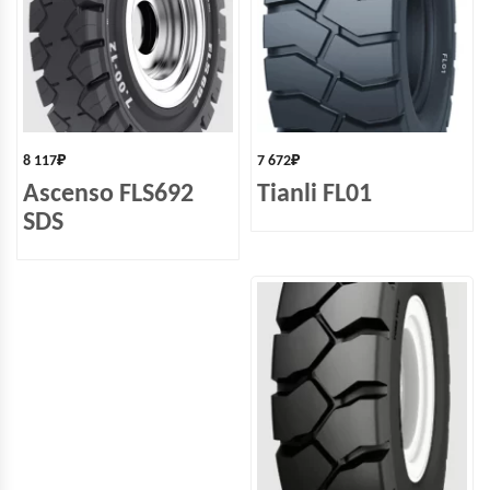
8 117
₽
7 672
₽
Ascenso FLS692
Tianli FL01
SDS