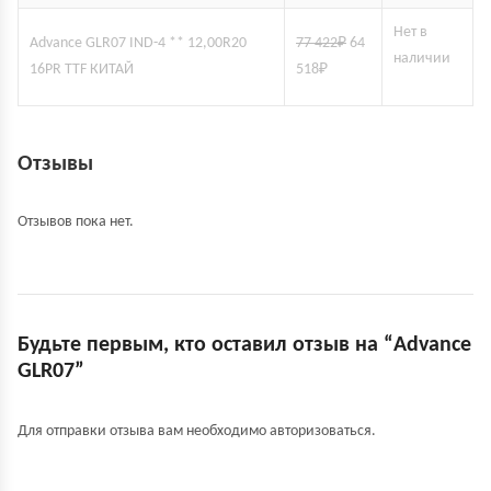
Нет в
Advance GLR07 IND-4 ** 12,00R20
77 422
₽
64
наличии
16PR TTF КИТАЙ
518
₽
Отзывы
Отзывов пока нет.
Будьте первым, кто оставил отзыв на “Advance
GLR07”
Для отправки отзыва вам необходимо
авторизоваться
.