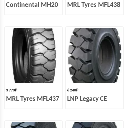
Continental MH20
MRL Tyres MFL438
3 770
₽
6 240
₽
MRL Tyres MFL437
LNP Legacy СЕ