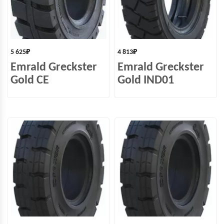
5 625
₽
4 813
₽
Emrald Greckster
Emrald Greckster
Gold СЕ
Gold IND01