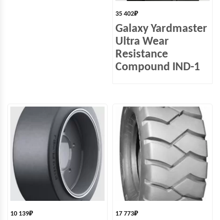
35 402
₽
Galaxy Yardmaster
Ultra Wear
Resistance
Compound IND-1
10 139
₽
17 773
₽