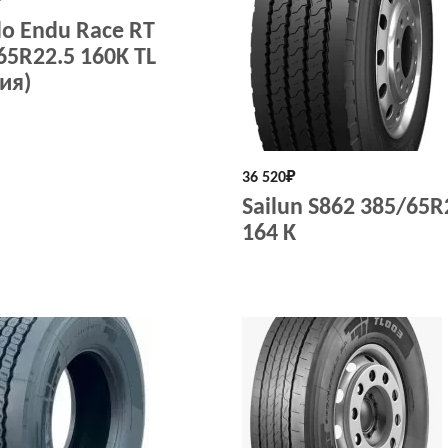
₽
lo Endu Race RT
65R22.5 160K TL
ия)
36 520
₽
Sailun S862 385/65R
164 K