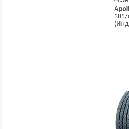
44 539
Apol
385/
(Инд