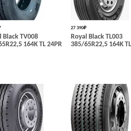
₽
27 390
₽
l Black TV008
Royal Black TL003
65R22,5 164K TL 24PR
385/65R22,5 164K T