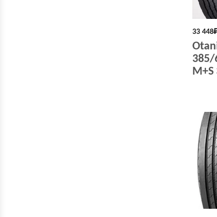
33 448
Otan
385/
M+S 