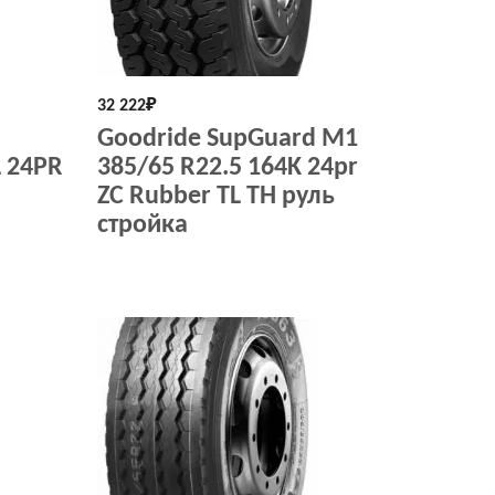
32 222
₽
Goodride SupGuard M1
L 24PR
385/65 R22.5 164K 24pr
ZC Rubber TL ТH руль
стройка