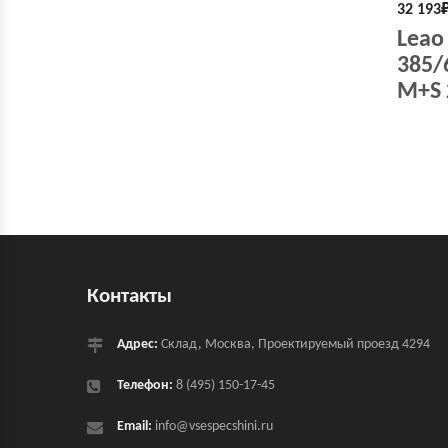
32 193
Leao
385/
M+S 
Контакты
Адрес:
Склад, Москва, Проектируемый проезд 4294
Телефон:
8 (495) 150-17-45
Email:
info@vsespecshini.ru