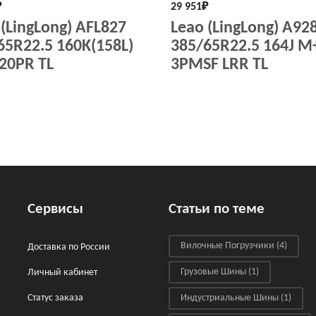
₽
29 951
₽
 (LingLong) AFL827
Leao (LingLong) A92
65R22.5 160K(158L)
385/65R22.5 164J M
20PR TL
3PMSF LRR TL
Сервисы
Статьи по теме
Вилочные Погрузчики
(4)
Доставка по России
Грузовые Шины
(1)
Личный кабинет
Статус заказа
Индустриальные Шины
(1)