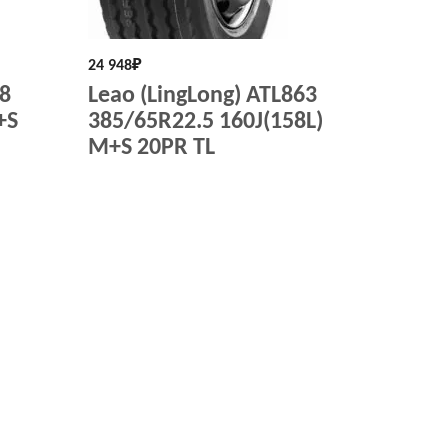
24 948
₽
18
Leao (LingLong) ATL863
+S
385/65R22.5 160J(158L)
M+S 20PR TL