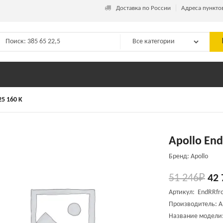
_
Доставка по России
Адреса пункто
25 160 K
Apollo End
Бренд: Apollo
51 246
₽
42 
Артикул: EndRRfr
Производитель: A
Название модели: