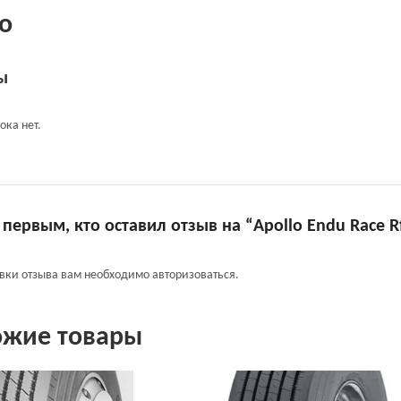
о
ы
ока нет.
 первым, кто оставил отзыв на “Apollo Endu Race R
авки отзыва вам необходимо
авторизоваться
.
ожие товары