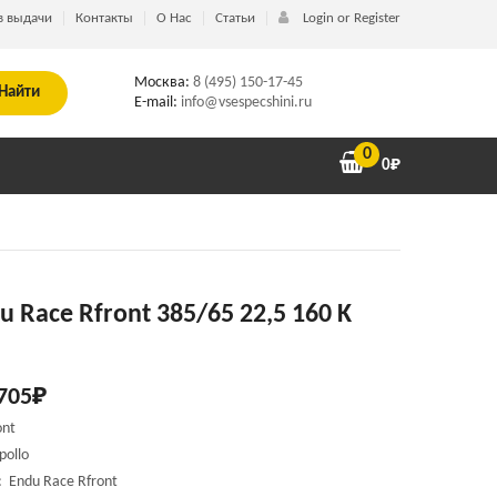
в выдачи
Контакты
О Нас
Статьи
Login or Register
Москва:
8 (495) 150-17-45
Найти
E-mail:
info@vsespecshini.ru
0
0
₽
u Race Rfront 385/65 22,5 160 K
705
₽
ont
pollo
 Endu Race Rfront