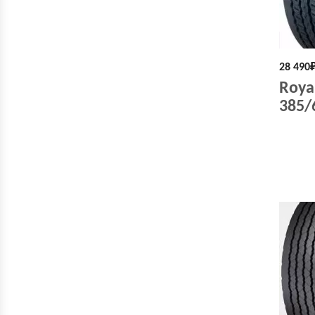
28 490
Roya
385/