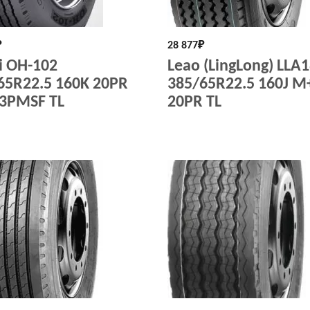
₽
28 877
₽
i OH-102
Leao (LingLong) LLA
65R22.5 160K 20PR
385/65R22.5 160J M
3PMSF TL
20PR TL