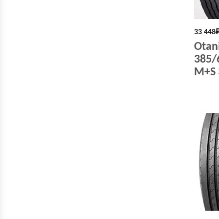
33 448
Otan
385/
M+S 