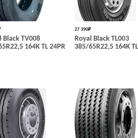
₽
27 390
₽
l Black TV008
Royal Black TL003
65R22,5 164K TL 24PR
385/65R22,5 164K T