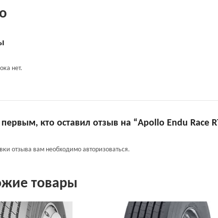
о
ы
ока нет.
 первым, кто оставил отзыв на “Apollo Endu Race R
авки отзыва вам необходимо
авторизоваться
.
ожие товары