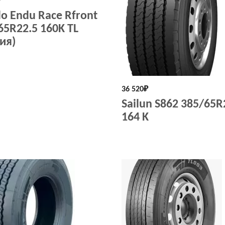
₽
lo Endu Race Rfront
65R22.5 160K TL
ия)
36 520
₽
Sailun S862 385/65R
164 K