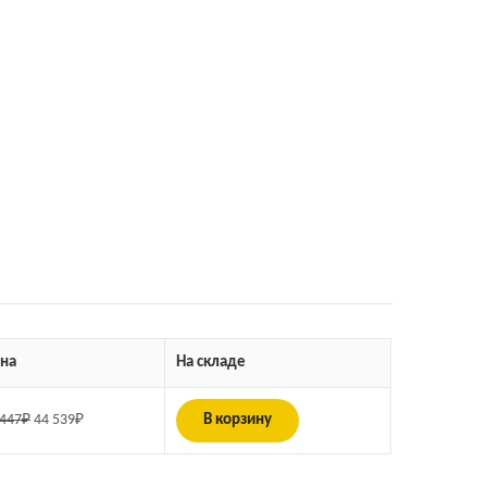
на
На складе
 447
₽
44 539
₽
В корзину