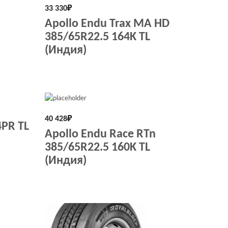
33 330
₽
Apollo Endu Trax MA HD
385/65R22.5 164K TL
(Индия)
40 428
₽
4PR TL
Apollo Endu Race RTn
385/65R22.5 160K TL
(Индия)