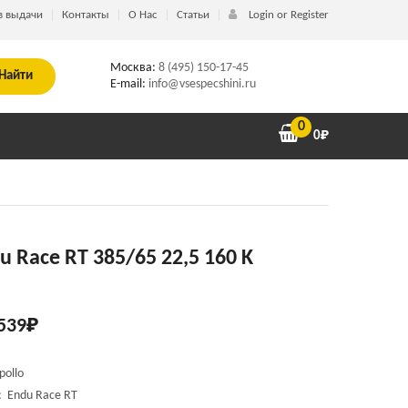
в выдачи
Контакты
О Нас
Статьи
Login or Register
Москва:
8 (495) 150-17-45
Найти
E-mail:
info@vsespecshini.ru
0
0
₽
u Race RT 385/65 22,5 160 K
539
₽
pollo
 Endu Race RT