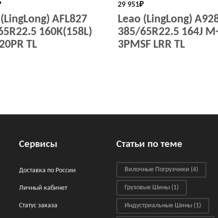
₽
29 951
₽
 (LingLong) AFL827
Leao (LingLong) A92
65R22.5 160K(158L)
385/65R22.5 164J M
20PR TL
3PMSF LRR TL
Сервисы
Статьи по теме
Вилочные Погрузчики
(4)
Доставка по России
Грузовые Шины
(1)
Личный кабинет
Статус заказа
Индустриальные Шины
(1)