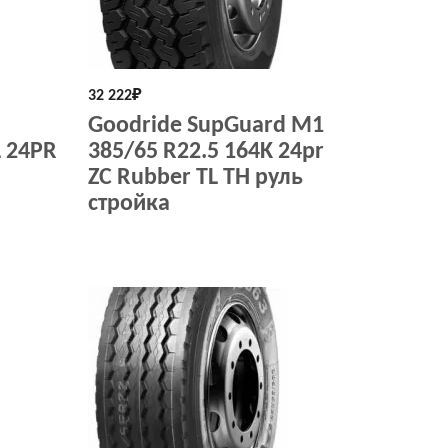
32 222
₽
Goodride SupGuard M1
L 24PR
385/65 R22.5 164K 24pr
ZC Rubber TL ТH руль
стройка