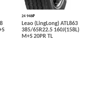
24 948
₽
18
Leao (LingLong) ATL863
+S
385/65R22.5 160J(158L)
M+S 20PR TL