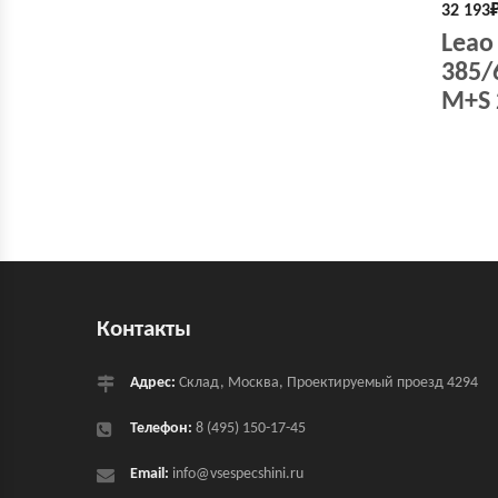
32 193
Leao
385/
M+S 
Контакты
Адрес:
Склад, Москва, Проектируемый проезд 4294
Телефон:
8 (495) 150-17-45
Email:
info@vsespecshini.ru