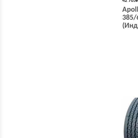
42 705
Apol
385/
(Инд