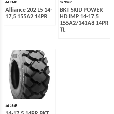
44 914
₽
32 902
₽
Alliance 202 L5 14-
BKT SKID POWER
17,5 155A2 14PR
HD IMP 14-17,5
155A2/141A8 14PR
TL
46 284
₽
14-17.5 14PR BKT