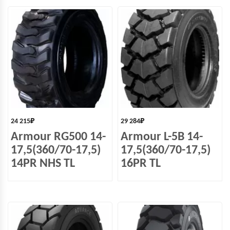
24 215
₽
29 284
₽
Armour RG500 14-
Armour L-5B 14-
17,5(360/70-17,5)
17,5(360/70-17,5)
14PR NHS TL
16PR TL