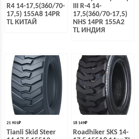
R4 14-17,5(360/70-
III R-4 14-
17,5) 155A8 14PR
17,5(360/70-17,5)
TL КИТАЙ
NHS 14PR 155A2
TL ИНДИЯ
21 901
₽
18 149
₽
Tianli Skid Steer
Roadhiker SKS 14-