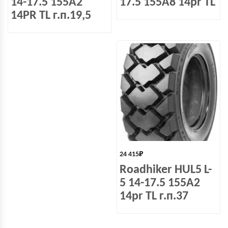
14-17.5 155A2
17.5 155A8 14pr TL
14PR TL г.п.19,5
24 415
₽
Roadhiker HUL5 L-
5 14-17.5 155A2
14pr TL г.п.37