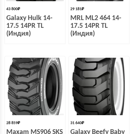
43 800
₽
29 181
₽
Galaxy Hulk 14-
MRL ML2 464 14-
17.5 14PR TL
17.5 14PR TL
(Индия)
(Индия)
28 859
₽
31 640
₽
Maxam MS906 SKS
Galaxy Beefy Baby