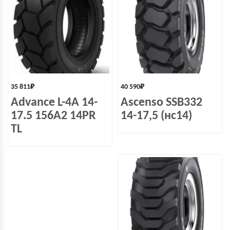
35 811
₽
40 590
₽
Advance L-4A 14-
Ascenso SSB332
17.5 156A2 14PR
14-17,5 (нс14)
TL