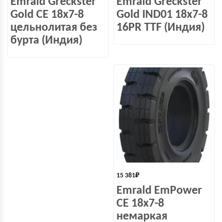
Emrald Greckster
Emrald Greckster
Gold СЕ 18х7-8
Gold IND01 18x7-8
цельнолитая без
16PR TTF (Индия)
бурта (Индия)
15 381
₽
Emrald EmPower
СЕ 18х7-8
немаркая