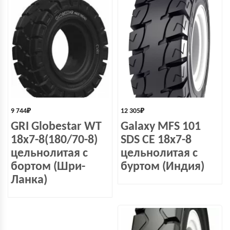
9 744
₽
12 305
₽
GRI Globestar WT
Galaxy MFS 101
18x7-8(180/70-8)
SDS СЕ 18х7-8
цельнолитая с
цельнолитая с
бортом (Шри-
буртом (Индия)
Ланка)