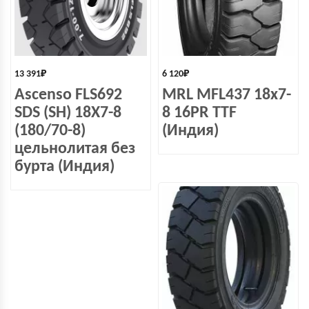
13 391
₽
6 120
₽
Ascenso FLS692
MRL MFL437 18x7-
SDS (SH) 18X7-8
8 16PR TTF
(180/70-8)
(Индия)
цельнолитая без
бурта (Индия)