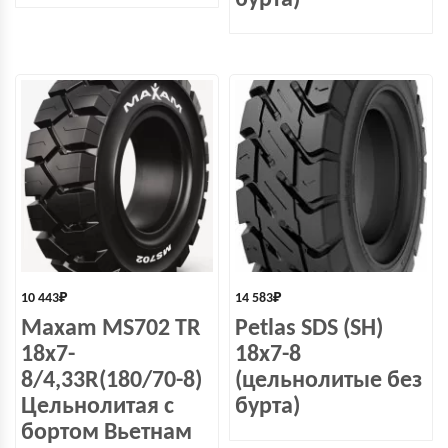
бурта)
10 443
₽
14 583
₽
Maxam MS702 TR
Petlas SDS (SH)
18x7-
18x7-8
8/4,33R(180/70-8)
(цельнолитые без
Цельнолитая с
бурта)
бортом Вьетнам