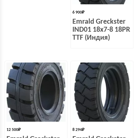
6 900
₽
Emrald Greckster
IND01 18x7-8 18PR
TTF (Индия)
12 500
₽
8 294
₽