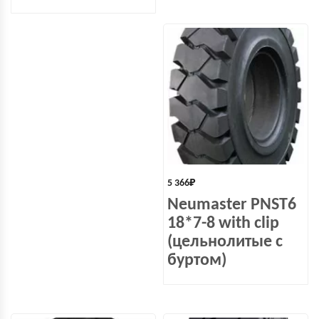
5 366
₽
Neumaster PNST6
18*7-8 with clip
(цельнолитые с
буртом)