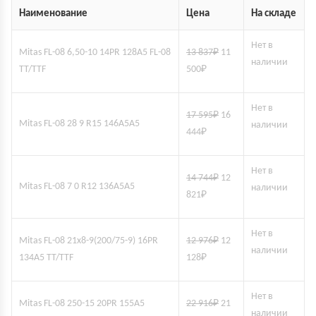
Наименование
Цена
На складе
Нет в
Mitas FL-08 6,50-10 14PR 128A5 FL-08
13 837
₽
11
наличии
TT/TTF
500
₽
Нет в
17 595
₽
16
Mitas FL-08 28 9 R15 146A5A5
наличии
444
₽
Нет в
14 744
₽
12
Mitas FL-08 7 0 R12 136A5A5
наличии
821
₽
Нет в
Mitas FL-08 21x8-9(200/75-9) 16PR
12 976
₽
12
наличии
134A5 TT/TTF
128
₽
Нет в
Mitas FL-08 250-15 20PR 155A5
22 916
₽
21
наличии