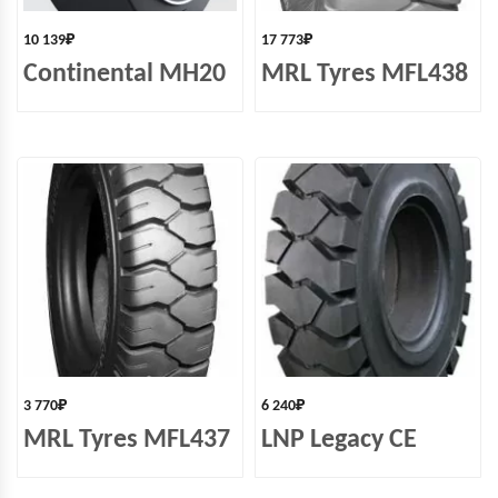
10 139
₽
17 773
₽
Continental MH20
MRL Tyres MFL438
3 770
₽
6 240
₽
MRL Tyres MFL437
LNP Legacy СЕ