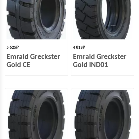
5 625
₽
4 813
₽
Emrald Greckster
Emrald Greckster
Gold СЕ
Gold IND01