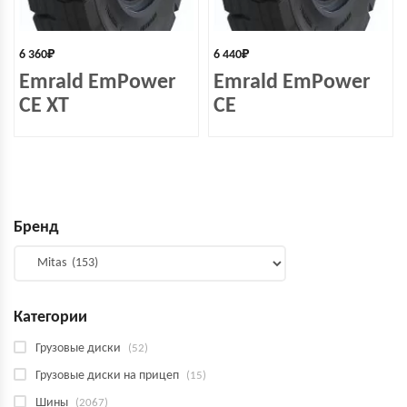
6 360
₽
6 440
₽
Emrald EmPower
Emrald EmPower
СЕ XT
СЕ
Бренд
Категории
Грузовые диски
(52)
Грузовые диски на прицеп
(15)
Шины
(2067)