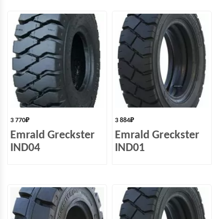
3 770
₽
3 884
₽
Emrald Greckster
Emrald Greckster
IND04
IND01