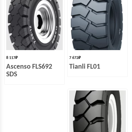
8 117
₽
7 672
₽
Ascenso FLS692
Tianli FL01
SDS