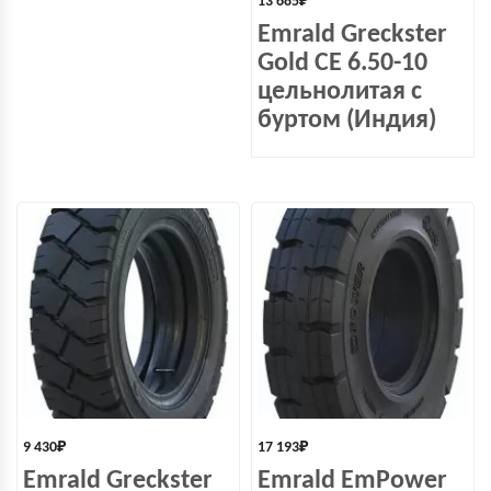
13 685
₽
Emrald Greckster
Gold СЕ 6.50-10
цельнолитая с
буртом (Индия)
9 430
₽
17 193
₽
Emrald Greckster
Emrald EmPower