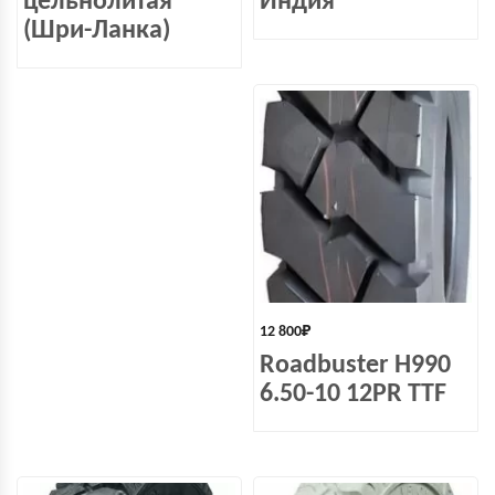
цельнолитая
Индия
(Шри-Ланка)
12 800
₽
Roadbuster H990
6.50-10 12PR TTF