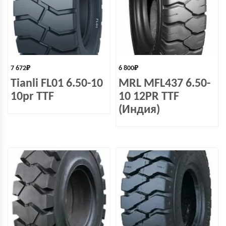
7 672
₽
6 800
₽
Tianli FL01 6.50-10
MRL MFL437 6.50-
10pr TTF
10 12PR TTF
(Индия)