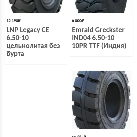
12 190
₽
6 000
₽
LNP Legacy СЕ
Emrald Greckster
6.50-10
IND04 6.50-10
цельнолитая без
10PR TTF (Индия)
бурта