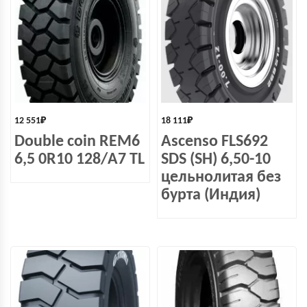
12 551
₽
18 111
₽
Double coin REM6
Ascenso FLS692
6,5 0R10 128/А7 TL
SDS (SH) 6,50-10
цельнолитая без
бурта (Индия)