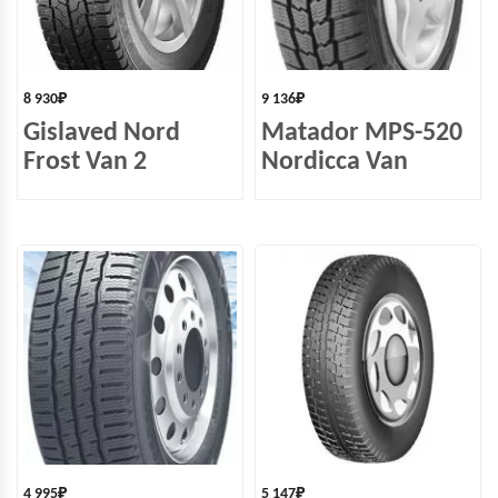
8 930
₽
9 136
₽
Gislaved Nord
Matador MPS-520
Frost Van 2
Nordicca Van
4 995
₽
5 147
₽