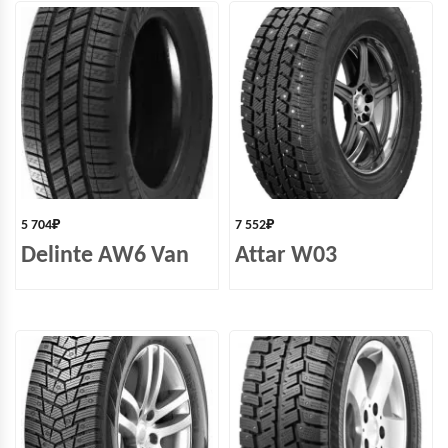
5 704
₽
7 552
₽
Delinte AW6 Van
Attar W03