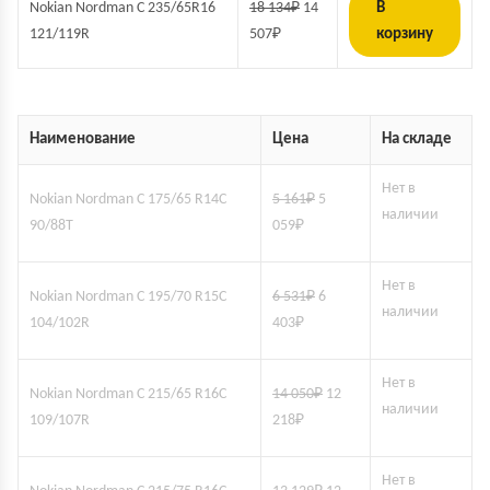
Nokian Nordman C 235/65R16
18 134
₽
14
В
121/119R
507
₽
корзину
Наименование
Цена
На складе
Нет в
Nokian Nordman C 175/65 R14C
5 161
₽
5
наличии
90/88T
059
₽
Нет в
Nokian Nordman C 195/70 R15C
6 531
₽
6
наличии
104/102R
403
₽
Нет в
Nokian Nordman C 215/65 R16C
14 050
₽
12
наличии
109/107R
218
₽
Нет в