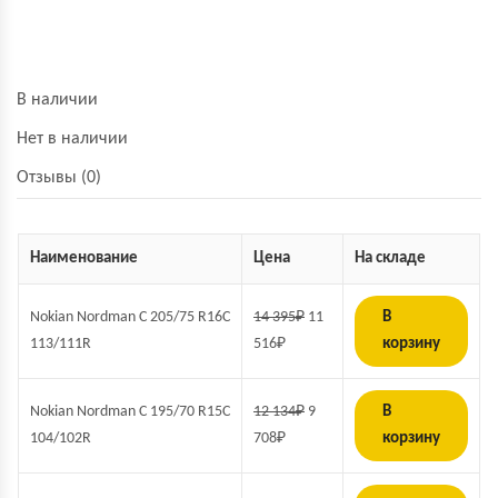
В наличии
Нет в наличии
Отзывы (0)
Наименование
Цена
На складе
Nokian Nordman C 205/75 R16C
14 395
₽
11
В
113/111R
516
₽
корзину
Nokian Nordman C 195/70 R15C
12 134
₽
9
В
104/102R
708
₽
корзину