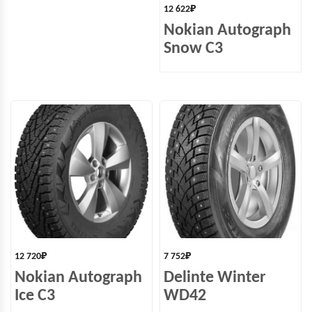
12 622
₽
Nokian Autograph
Snow C3
12 720
₽
7 752
₽
Nokian Autograph
Delinte Winter
Ice C3
WD42