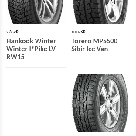
9 852
₽
10 076
₽
Hankook Winter
Torero MPS500
Winter I*Pike LV
Sibir Ice Van
RW15