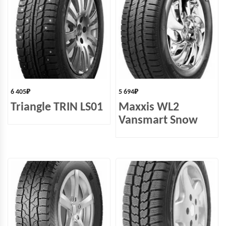
6 405
₽
5 694
₽
Triangle TRIN LS01
Maxxis WL2
Vansmart Snow