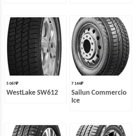
5 067
₽
7 144
₽
WestLake SW612
Sailun Commercio
Ice