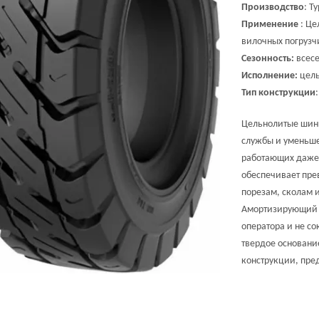
Производство
: Т
Применение
: Це
вилочных погрузч
Сезонность:
всесе
Исполнение:
цель
Тип конструкции
Цельнолитые ши
службы и уменьше
работающих даже 
обеспечивает пре
порезам, сколам и
Амортизирующий с
оператора и не со
твердое основани
конструкции, пре