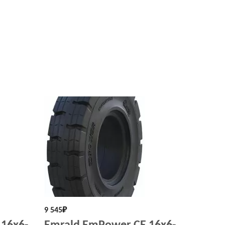
9 545
₽