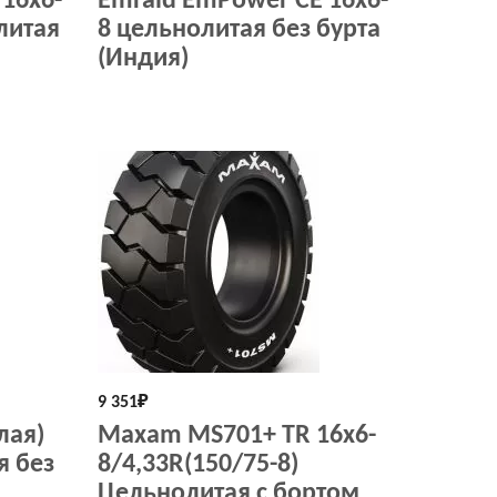
16х6-
Emrald EmPower СЕ 16х6-
литая
8 цельнолитая без бурта
(Индия)
9 351
₽
лая)
Maxam MS701+ TR 16x6-
я без
8/4,33R(150/75-8)
Цельнолитая с бортом