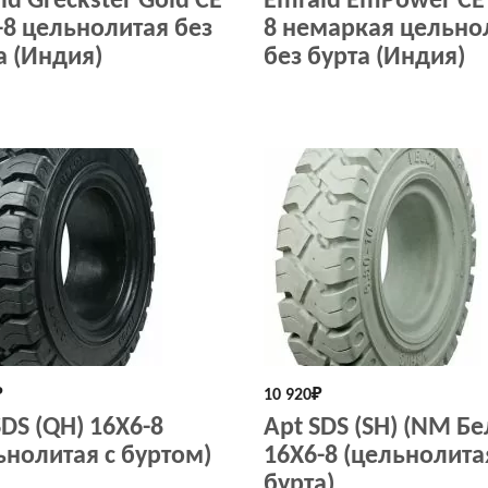
ld Greckster Gold СЕ
Emrald EmPower СЕ 
-8 цельнолитая без
8 немаркая цельно
а (Индия)
без бурта (Индия)
₽
10 920
₽
SDS (QH) 16X6-8
Apt SDS (SH) (NM Бе
ьнолитая с буртом)
16X6-8 (цельнолита
бурта)