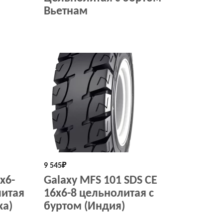
Вьетнам
9 545
₽
x6-
Galaxy MFS 101 SDS СЕ
литая
16x6-8 цельнолитая с
ка)
буртом (Индия)