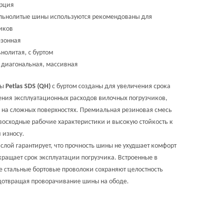
урция
льнолитые шины используются рекомендованы для
иков
зонная
нолитая, с буртом
: диагональная, массивная
ны
Petlas SDS (QH)
с буртом созданы для увеличения срока
ния эксплуатационных расходов вилочных погрузчиков,
на сложных поверхностях. Премиальная резиновая смесь
восходные рабочие характеристики и высокую стойкость к
 износу.
лой гарантирует, что прочность шины не ухудшает комфорт
кращает срок эксплуатации погрузчика. Встроенные в
е стальные бортовые проволоки сохраняют целостность
дотвращая проворачивание шины на ободе.