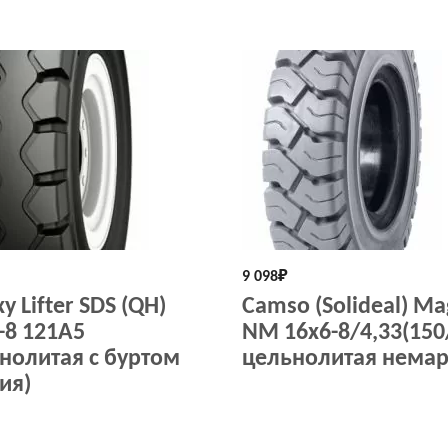
9 098
₽
y Lifter SDS (QH)
Camso (Solideal) M
-8 121A5
NM 16x6-8/4,33(150
нолитая с буртом
цельнолитая нема
ия)