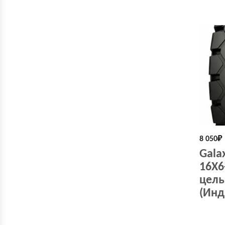
8 050
₽
Galax
16X6
цель
(Инд