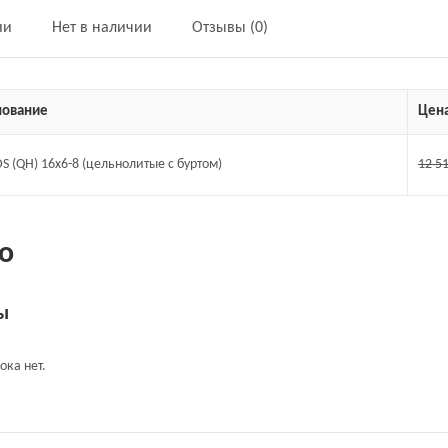
ии
Нет в наличии
Отзывы (0)
ование
Цен
DS (QH) 16x6-8 (цельнолитые с буртом)
12 5
о
ы
ока нет.