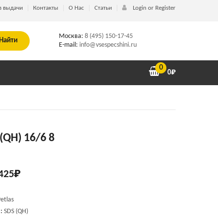
в выдачи
Контакты
О Нас
Статьи
Login or Register
Москва:
8 (495) 150-17-45
Найти
E-mail:
info@vsespecshini.ru
0
0
₽
 (QH) 16/6 8
425
₽
etlas
:
SDS (QH)