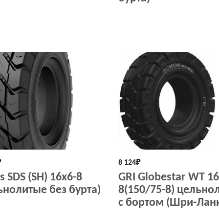
₽
8 124
₽
s SDS (SH) 16x6-8
GRI Globestar WT 16
ьнолитые без бурта)
8(150/75-8) цельно
с бортом (Шри-Лан