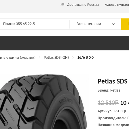
_
Доставка по России
Адреса пункто
итые шины (эластик)
Petlas SDS (QH)
16/6 8 0 0
Petlas SDS
Бренд: Petlas
12 510
₽
10 
Артикул: PSDSQH
Производитель:
P
Название модели