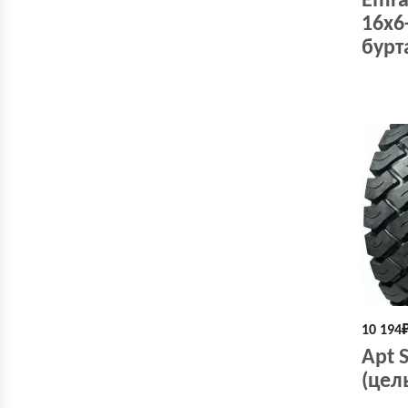
Emra
16х6
бурт
10 194
Apt 
(цел