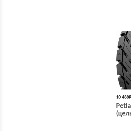
10 488
Petla
(цел