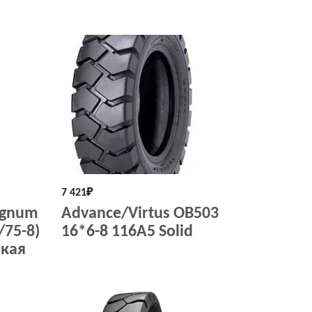
7 421
₽
agnum
Advance/Virtus OB503
/75-8)
16*6-8 116A5 Solid
ркая