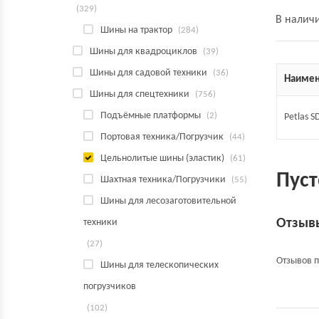
(329)
В налич
Шины на трактор
(284)
Шины для квадроциклов
(39)
Шины для садовой техники
(36)
Наимен
Шины для спецтехники
(756)
Подъёмные платформы
(2)
Petlas S
Портовая техника/Погрузчик
(44)
Цельнолитые шины (эластик)
(61)
Пуст
Шахтная техника/Погрузчики
(55)
Шины для лесозаготовительной
Отзыв
техники
(27)
Отзывов п
Шины для телескопических
погрузчиков
(102)