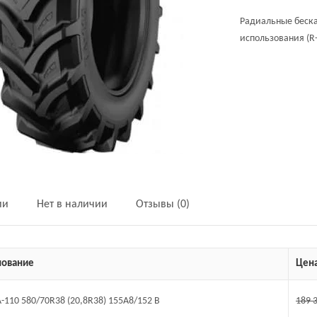
Радиальные беска
использования (R-
ии
Нет в наличии
Отзывы (0)
ование
Цен
A-110 580/70R38 (20,8R38) 155A8/152 B
189 