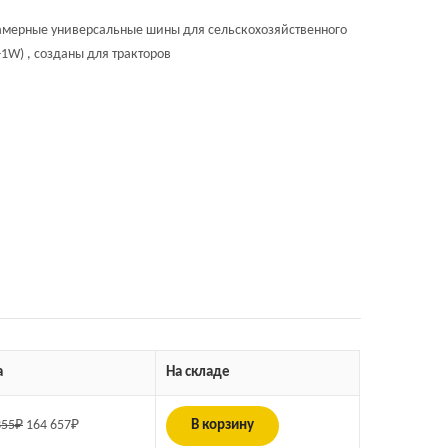
мерные универсальные шины для сельскохозяйственного
1W) , созданы для тракторов
а
На складе
355
₽
164 657
₽
В корзину