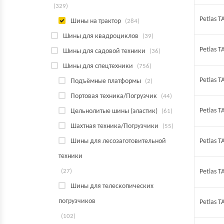
(329)
Petlas T
Шины на трактор
(284)
Шины для квадроциклов
(39)
Petlas T
Шины для садовой техники
(36)
Шины для спецтехники
(756)
Petlas 
Подъёмные платформы
(2)
Портовая техника/Погрузчик
(44)
Petlas 
Цельнолитые шины (эластик)
(61)
Шахтная техника/Погрузчики
(55)
Шины для лесозаготовительной
Petlas 
техники
(27)
Petlas 
Шины для телескопических
погрузчиков
Petlas 
(102)