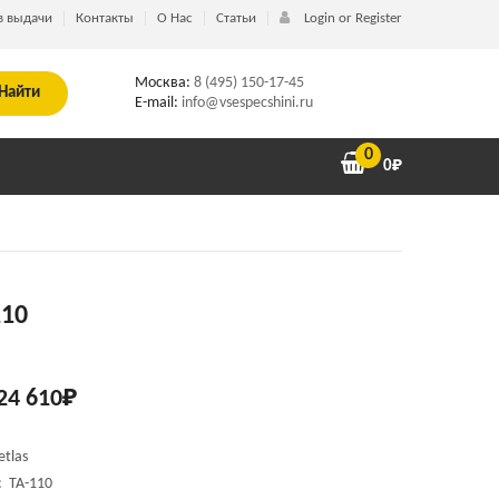
в выдачи
Контакты
О Нас
Статьи
Login or Register
Москва:
8 (495) 150-17-45
Найти
E-mail:
info@vsespecshini.ru
0
0
₽
110
24 610
₽
etlas
и:
TA-110