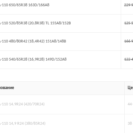
TA-110 650/65R38 163D/166A8
229 
TA-110 520/85R38 (20,8R38) TL 155A8/152B
125 
TA-110 480/80R42 (18,4R42) 151A8/148B
166 
TA-110 540/65R28 (16,9R28) 149D/152A8
122 
ование
Це
A-110 14.9R24 (420/70R24)
44
A-110 14,9 R24 (380/85R24)
38