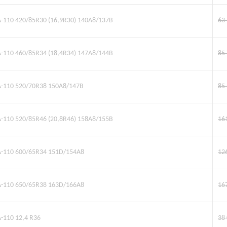
TA-110 420/85R30 (16,9R30) 140A8/137B
63
TA-110 460/85R34 (18,4R34) 147A8/144B
85
TA-110 520/70R38 150A8/147B
85
TA-110 520/85R46 (20,8R46) 158A8/155B
16
TA-110 600/65R34 151D/154A8
12
TA-110 650/65R38 163D/166A8
16
A-110 12,4 R36
38