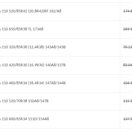
A-110 520/85R42 (20,8R42)RF 162/A8
174 
A-110 650/85R38 TL 173A8
269 
TA-110 320/85R38 (12,4R38) 143A8/143B
70 2
TA-110 420/85R30 (16,9R30) 140A8/137B
83 0
TA-110 460/85R34 (18,4R34) 147A8/144B
104 
TA-110 520/70R38 150A8/147B
115 
TA-110 600/65R34 151D/154A8
137 