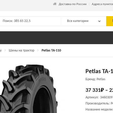
_
Доставка по России
Адреса пункто
у
Шины на трактор
Petlas TA-110
Petlas TA-
Бренд: Petlas
37 331
₽
–
2
Артикул: 3460309
Производитель:
P
Название модел