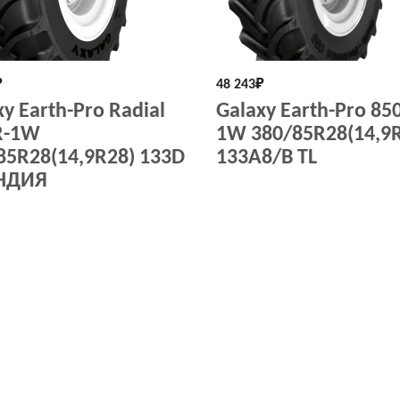
₽
48 243
₽
xy Earth-Pro Radial
Galaxy Earth-Pro 850
R-1W
1W 380/85R28(14,9
85R28(14,9R28) 133D
133A8/B TL
ИНДИЯ