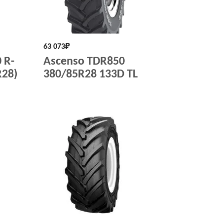
63 073
₽
 R-
Ascenso TDR850
R28)
380/85R28 133D TL