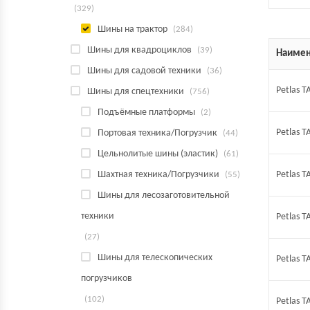
(329)
Шины на трактор
(284)
Шины для квадроциклов
(39)
Наимен
Шины для садовой техники
(36)
Petlas T
Шины для спецтехники
(756)
Подъёмные платформы
(2)
Petlas T
Портовая техника/Погрузчик
(44)
Цельнолитые шины (эластик)
(61)
Шахтная техника/Погрузчики
Petlas T
(55)
Шины для лесозаготовительной
техники
Petlas 
(27)
Шины для телескопических
Petlas 
погрузчиков
(102)
Petlas 