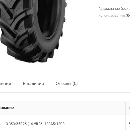
Радиальные беска
использования (R-
аличии
В наличии
Отзывы (0)
ование
TA-110 380/85R28 (14,9R28) 133A8/130B