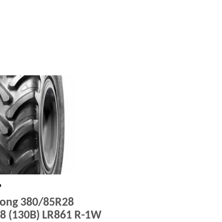
₽
Long 380/85R28
8 (130B) LR861 R-1W