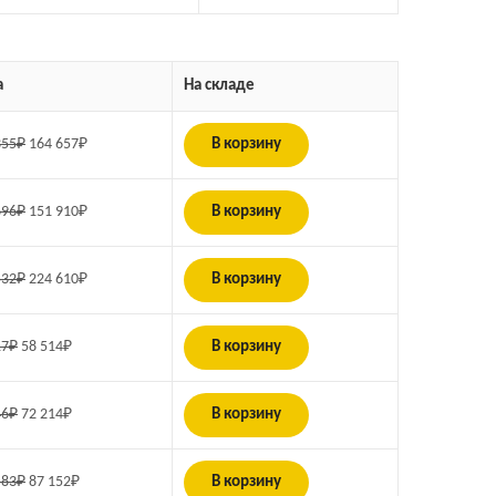
а
На складе
355
₽
164 657
₽
В корзину
696
₽
151 910
₽
В корзину
532
₽
224 610
₽
В корзину
17
₽
58 514
₽
В корзину
46
₽
72 214
₽
В корзину
583
₽
87 152
₽
В корзину