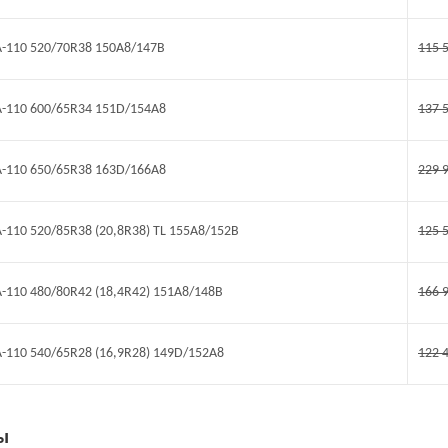
TA-110 520/70R38 150A8/147B
115 
TA-110 600/65R34 151D/154A8
137 
TA-110 650/65R38 163D/166A8
229 
TA-110 520/85R38 (20,8R38) TL 155A8/152B
125 
TA-110 480/80R42 (18,4R42) 151A8/148B
166 
TA-110 540/65R28 (16,9R28) 149D/152A8
122 
ы