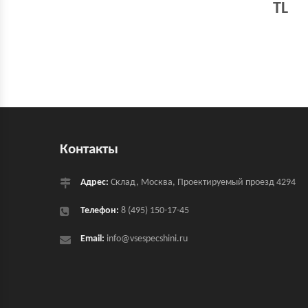
TL
Контакты
Адрес:
Склад, Москва, Проектируемый проезд 4294
Телефон:
8 (495) 150-17-45
Email:
info@vsespecshini.ru