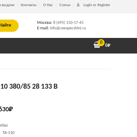
в выдачи
Контакты
О Нас
Статьи
Login or Register
Москва:
8 (495) 150-17-45
Найти
E-mail:
info@vsespecshini.ru
0
0
₽
110 380/85 28 133 B
630
₽
etlas
и:
TA-110