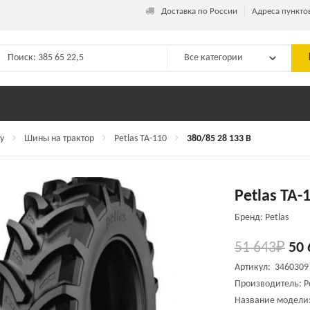
_
Доставка по России
Адреса пункто
у
Шины на трактор
Petlas TA-110
380/85 28 133 B
Petlas TA-
Бренд: Petlas
51 643
₽
50 
Артикул: 3460309
Производитель:
P
Название модел