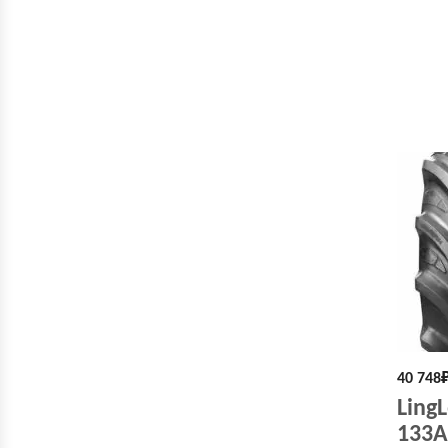
40 748
Ling
133A