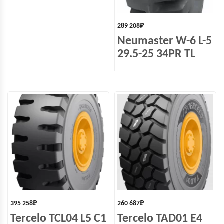
289 208
₽
Neumaster W-6 L-5
29.5-25 34PR TL
395 258
₽
260 687
₽
Tercelo TCL04 L5 С1
Tercelo TAD01 E4