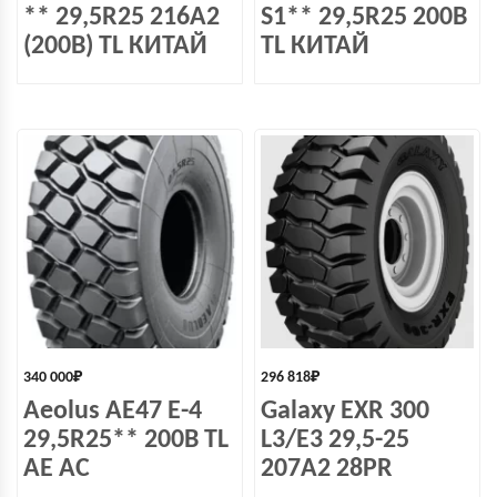
** 29,5R25 216A2
S1** 29,5R25 200B
(200B) TL КИТАЙ
TL КИТАЙ
340 000
₽
296 818
₽
Aeolus AE47 E-4
Galaxy EXR 300
29,5R25** 200B TL
L3/E3 29,5-25
AE AC
207A2 28PR