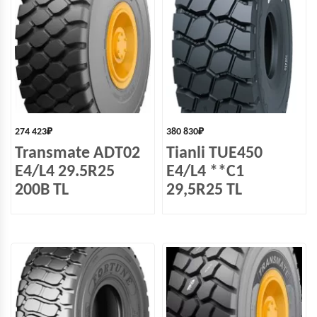
274 423
₽
380 830
₽
Transmate ADT02
Tianli TUE450
E4/L4 29.5R25
E4/L4 **C1
200B TL
29,5R25 TL