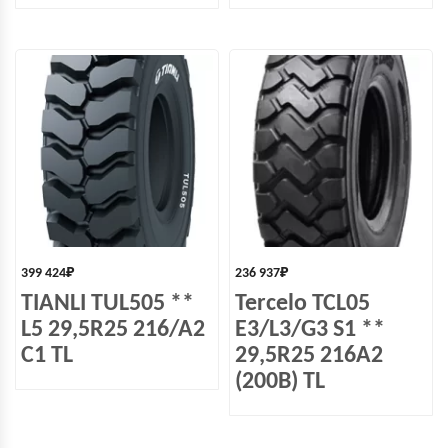
399 424
₽
236 937
₽
TIANLI TUL505 **
Tercelo TCL05
L5 29,5R25 216/A2
E3/L3/G3 S1 **
C1 TL
29,5R25 216A2
(200B) TL