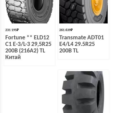
231 195
₽
261 639
₽
Fortune ** ELD12
Transmate ADT01
C1 E-3/L-3 29,5R25
E4/L4 29.5R25
200B (216A2) TL
200B TL
Китай