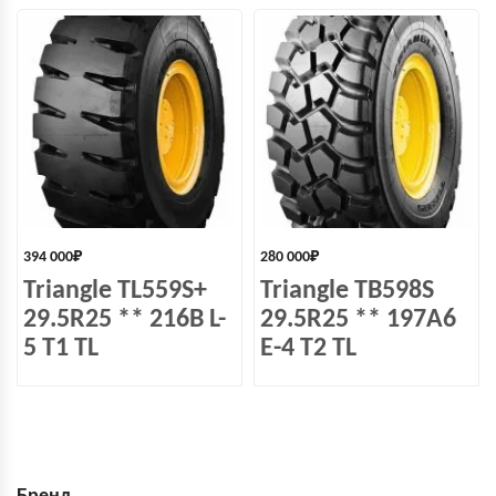
394 000
₽
280 000
₽
Triangle TL559S+
Triangle TB598S
29.5R25 ** 216B L-
29.5R25 ** 197A6
5 T1 TL
E-4 T2 TL