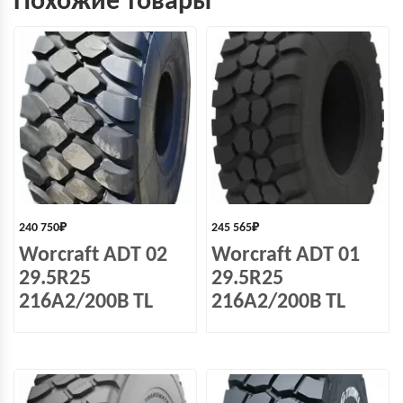
Похожие товары
240 750
₽
245 565
₽
Worсraft ADT 02
Worсraft ADT 01
29.5R25
29.5R25
216A2/200B TL
216A2/200B TL