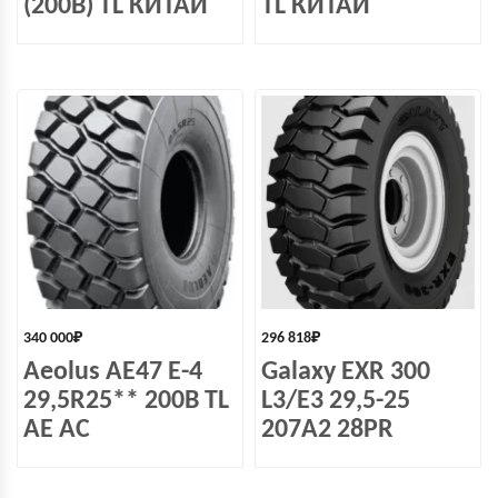
(200B) TL КИТАЙ
TL КИТАЙ
340 000
₽
296 818
₽
Aeolus AE47 E-4
Galaxy EXR 300
29,5R25** 200B TL
L3/E3 29,5-25
AE AC
207A2 28PR