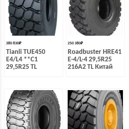
380 830
₽
250 380
₽
Tianli TUE450
Roadbuster HRE41
E4/L4 **C1
E-4/L-4 29,5R25
29,5R25 TL
216A2 TL Китай