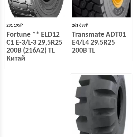
231 195
₽
261 639
₽
Fortune ** ELD12
Transmate ADT01
C1 E-3/L-3 29,5R25
E4/L4 29.5R25
200B (216A2) TL
200B TL
Китай