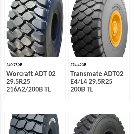
240 750
₽
274 423
₽
Worсraft ADT 02
Transmate ADT02
29.5R25
E4/L4 29.5R25
216A2/200B TL
200B TL