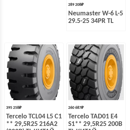
289 208
₽
Neumaster W-6 L-5
29.5-25 34PR TL
395 258
₽
260 687
₽
Tercelo TCL04 L5 С1
Tercelo TAD01 E4
** 29,5R25 216A2
S1** 29,5R25 200B