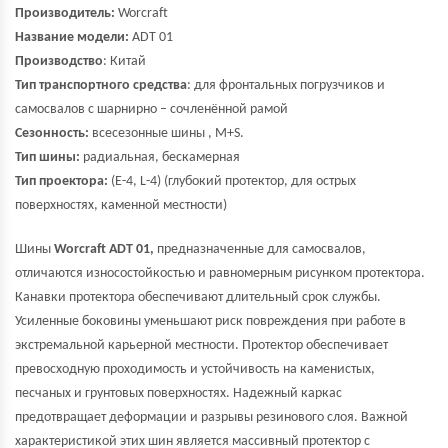
Производитель:
Worcraft
Название модели:
ADT 01
Производство
: Китай
Тип транспортного средства
: для фронтальных погрузчиков и
самосвалов с шарнирно – сочленённой рамой
Сезонность:
всесезонные шины , M+S.
Тип шины:
радиальная, бескамерная
Тип проектора:
(E-4, L-4) (глубокий протектор, для острых
поверхностях, каменной местности)
Шины
Worcraft ADT 01,
предназначенные для самосвалов,
отличаются износостойкостью и равномерным рисунком протектора.
Канавки протектора обеспечивают длительный срок службы.
Усиленные боковины уменьшают риск повреждения при работе в
экстремальной карьерной местности. Протектор обеспечивает
превосходную проходимость и устойчивость на каменистых,
песчаных и грунтовых поверхностях. Надежный каркас
предотвращает деформации и разрывы резинового слоя. Важной
характеристикой этих шин является массивный протектор с