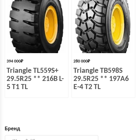
394 000
₽
280 000
₽
Triangle TL559S+
Triangle TB598S
29.5R25 ** 216B L-
29.5R25 ** 197A6
5 T1 TL
E-4 T2 TL
Бренд