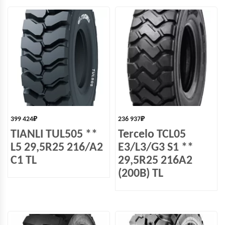
399 424
₽
236 937
₽
TIANLI TUL505 **
Tercelo TCL05
L5 29,5R25 216/A2
E3/L3/G3 S1 **
C1 TL
29,5R25 216A2
(200B) TL