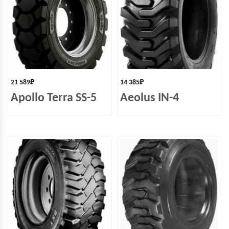
21 589
₽
14 385
₽
Apollo Terra SS-5
Aeolus IN-4