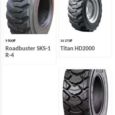
9 800
₽
14 375
₽
Roadbuster SKS-1
Titan HD2000
R-4