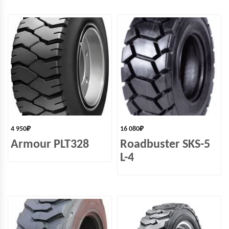
4 950
₽
16 080
₽
Armour PLT328
Roadbuster SKS-5
L-4