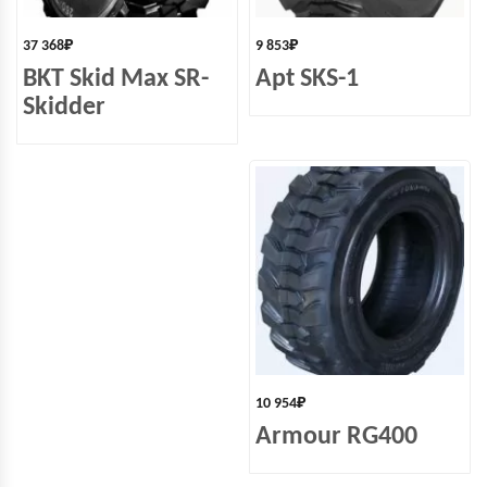
37 368
₽
9 853
₽
BKT Skid Max SR-
Apt SKS-1
Skidder
10 954
₽
Armour RG400