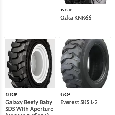
15 137
₽
Ozka KNK66
43 825
₽
8 625
₽
Galaxy Beefy Baby
Everest SKS L-2
SDS With Aperture